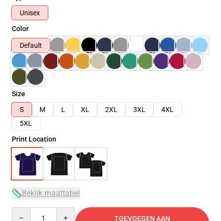
Unisex
Color
Default
Size
S
M
L
XL
2XL
3XL
4XL
5XL
Print Location
Bekijk maattabel
Quantity
TOEVOEGEN AAN