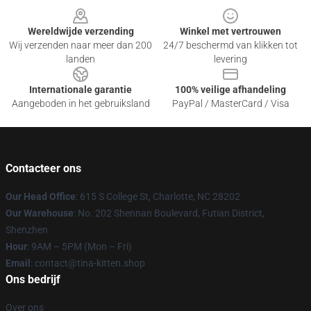
Wereldwijde verzending
Winkel met vertrouwen
Wij verzenden naar meer dan 200
24/7 beschermd van klikken tot
landen
levering
Internationale garantie
100% veilige afhandeling
Aangeboden in het gebruiksland
PayPal / MasterCard / Visa
Contacteer ons
Our Head Office
: 615 S College St, Charlotte, NC 28202
Our Warehouse
: No. 202 Shennan Boulevard, Futian District,
Shenzhen
Hour
: 9AM – 5PM (Mon – Fri)
Email
: contact@tina-kitten.shop
Ons bedrijf
Over ons