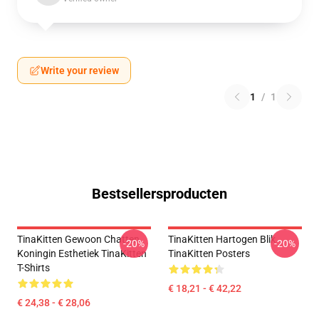
Write your review
1
/
1
Bestsellersproducten
TinaKitten Gewoon Chatten
TinaKitten Hartogen Blik
-20%
-20%
Koningin Esthetiek TinaKitten
TinaKitten Posters
T-Shirts
€ 18,21 - € 42,22
€ 24,38 - € 28,06