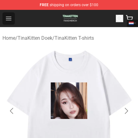
FREE
shipping on orders over $100
TinaKitten Shop - Official TinaKitten Merchandise Store
Open menu
Home
/
TinaKitten Doek
/
TinaKitten T-shirts