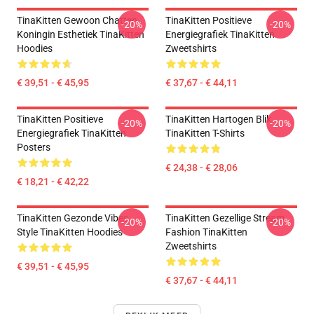
TinaKitten Gewoon Chatten
TinaKitten Positieve
-20%
-20%
Koningin Esthetiek TinaKitten
Energiegrafiek TinaKitten
Hoodies
Zweetshirts
€ 39,51 - € 45,95
€ 37,67 - € 44,11
TinaKitten Positieve
TinaKitten Hartogen Blik
-20%
-20%
Energiegrafiek TinaKitten
TinaKitten T-Shirts
Posters
€ 24,38 - € 28,06
€ 18,21 - € 42,22
TinaKitten Gezonde Vibes
TinaKitten Gezellige Stream
-20%
-20%
Style TinaKitten Hoodies
Fashion TinaKitten
Zweetshirts
€ 39,51 - € 45,95
€ 37,67 - € 44,11