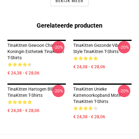
BEKIJK MEER
Gerelateerde producten
TinaKitten Gewoon Chatten
TinaKitten Gezonde Vibes
-20%
-20%
Koningin Esthetiek TinaKitten
Style TinaKitten T-Shirts
T-Shirts
€ 24,38 - € 28,06
€ 24,38 - € 28,06
TinaKitten Hartogen Blik
TinaKitten Unieke
-20%
-20%
TinaKitten T-Shirts
Kattenoorkopband Motif
TinaKitten T-Shirts
€ 24,38 - € 28,06
€ 24,38 - € 28,06
Footer