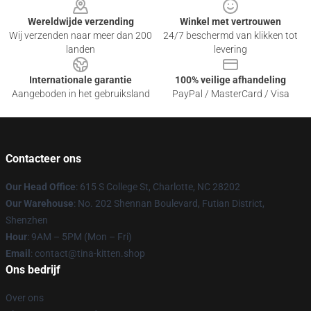
Wereldwijde verzending
Winkel met vertrouwen
Wij verzenden naar meer dan 200
24/7 beschermd van klikken tot
landen
levering
Internationale garantie
100% veilige afhandeling
Aangeboden in het gebruiksland
PayPal / MasterCard / Visa
Contacteer ons
Our Head Office
: 615 S College St, Charlotte, NC 28202
Our Warehouse
: No. 202 Shennan Boulevard, Futian District,
Shenzhen
Hour
: 9AM – 5PM (Mon – Fri)
Email
: contact@tina-kitten.shop
Ons bedrijf
Over ons