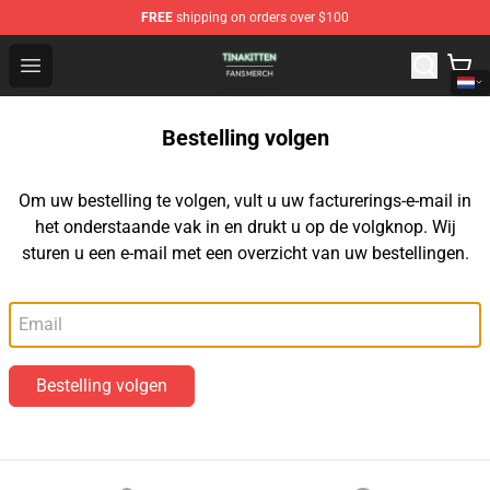
FREE
shipping on orders over $100
TinaKitten Shop - Official TinaKitten Merchandise Store
Open menu
Bestelling volgen
Om uw bestelling te volgen, vult u uw facturerings-e-mail in
het onderstaande vak in en drukt u op de volgknop. Wij
sturen u een e-mail met een overzicht van uw bestellingen.
E-mail
Bestelling volgen
Footer