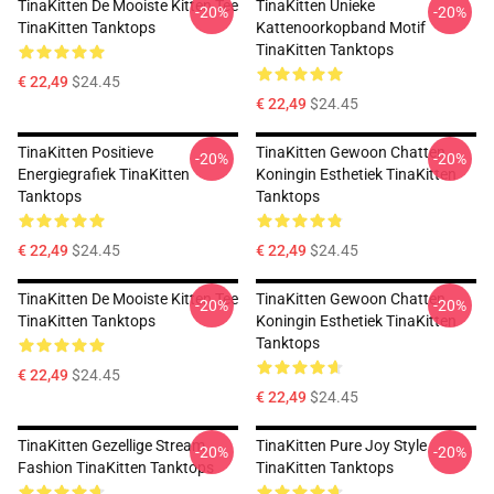
TinaKitten De Mooiste Kitten Tee
TinaKitten Unieke
-20%
-20%
TinaKitten Tanktops
Kattenoorkopband Motif
TinaKitten Tanktops
€ 22,49
$24.45
€ 22,49
$24.45
TinaKitten Positieve
TinaKitten Gewoon Chatten
-20%
-20%
Energiegrafiek TinaKitten
Koningin Esthetiek TinaKitten
Tanktops
Tanktops
€ 22,49
$24.45
€ 22,49
$24.45
TinaKitten De Mooiste Kitten Tee
TinaKitten Gewoon Chatten
-20%
-20%
TinaKitten Tanktops
Koningin Esthetiek TinaKitten
Tanktops
€ 22,49
$24.45
€ 22,49
$24.45
TinaKitten Gezellige Stream
TinaKitten Pure Joy Style
-20%
-20%
Fashion TinaKitten Tanktops
TinaKitten Tanktops