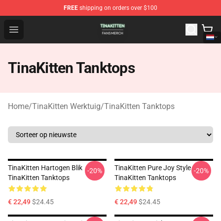
FREE
shipping on orders over $100
TinaKitten Shop - Official TinaKitten Merchandise Store
Open menu
TinaKitten Tanktops
Home
/
TinaKitten Werktuig
/
TinaKitten Tanktops
TinaKitten Hartogen Blik
TinaKitten Pure Joy Style
-20%
-20%
TinaKitten Tanktops
TinaKitten Tanktops
€ 22,49
$24.45
€ 22,49
$24.45