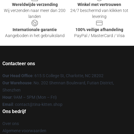
Wereldwijde verzending
Winkel met vertrouwen
Wij verzenden naar meer dan 200
24/7 beschermd van klikken tot
landen
levering
Internationale garantie
100% veilige afhandeling
Aangeboden in het gebruiksland
PayPal / MasterCard / Visa
Contacteer ons
Our Head Office
: 615 S College St, Charlotte, NC 28202
Our Warehouse
: No. 202 Shennan Boulevard, Futian District,
Shenzhen
Hour
: 9AM – 5PM (Mon – Fri)
Email
: contact@tina-kitten.shop
Ons bedrijf
Over ons
Algemene voorwaarden