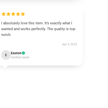
I absolutely love this item. It’s exactly what I
wanted and works perfectly. The quality is top-
notch.
Apr 9, 2025
Easton
E
Verified owner