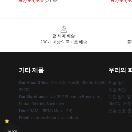
₩2,969,590
₩2,969,5
$21.55
Footer
전 세계 배송
200개 이상의 국가로 배송
클
기타 제품
우리의 
Our Head Office
: 615 S College St, Charlotte, NC
제품 정보
28202
이용 약관
Our Warehouse
: No. 202 Shennan Boulevard,
개인 정보 정
Futian District, Shenzhen
DMCA - 저
Hour
: 9AM – 5PM (Mon – Fri)
모델 번호: 
Email
: contact@tina-kitten.shop
UNLOCK