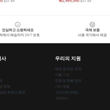
90
₩2,969,590
$21.55
$21.55
안심하고 쇼핑하세요
국제 보증
릭에서 배송까지 24/7 보호
사용 국가에서 제공
회사
우리의 지원
배송 및 배송 정책
지불 기간
책
반품 및 환불 정책
작권 정책
기타 제품
공급망 투명성 행위
고객지원 (FAQ)
구매하기