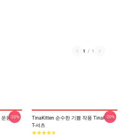
1
/
1
-20%
-20%
여왕 운동
TinaKitten 순수한 기쁨 작풍 TinaKitten
T-셔츠