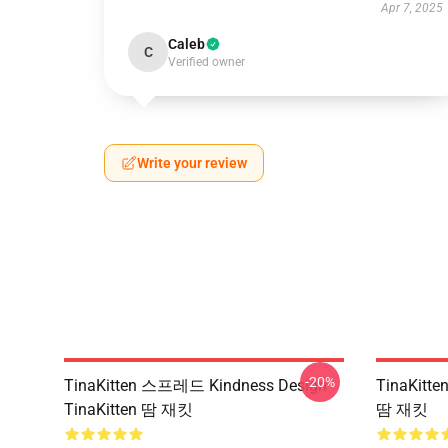
Apr 7, 2025
Caleb
C
Verified owner
Write your review
-20%
TinaKitten 스프레드 Kindness Design
TinaKitt
TinaKitten 땀 재킷
땀 재킷