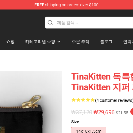
FREE
shipping on orders over $100
e
쇼핑
카테고리별 쇼핑
주문 추적
블로그
연락
TinaKitten 
TinaKitten 지
(4 customer reviews
₩37,120
₩29,696
$21.55
Size
14x18x1.5cm