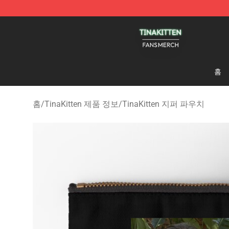
TinaKitten Shop - Official TinaKitten Merchandise Stor
홈
홈
/
TinaKitten 제품 정보
/
TinaKitten 지퍼 파우치