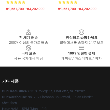
₩3,651,700 - ₩4,202,900
₩3,651,700 - ₩4,202,900
Footer
전 세계 배송
안심하고 쇼핑하세요
200개 이상의 국가로 배송
클릭에서 배송까지 24/7 보호
국제 보증
100% 안전한 결제
사용 국가에서 제공
페이팔 / 마스터카드 / 비자
기타 제품
Our Head Office
: 615 S College St, Charlotte, NC 28202
Our Warehouse
: No. 202 Shennan Boulevard, Futian District,
Shenzhen
Hour
: 9AM – 5PM (Mon – Fri)