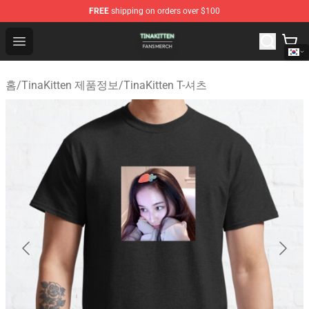
FREE
shipping on orders over $100
TinaKitten Shop - Official TinaKitten Merchandise Store
Open menu
홈
/
TinaKitten 제품정보
/
TinaKitten T-셔츠