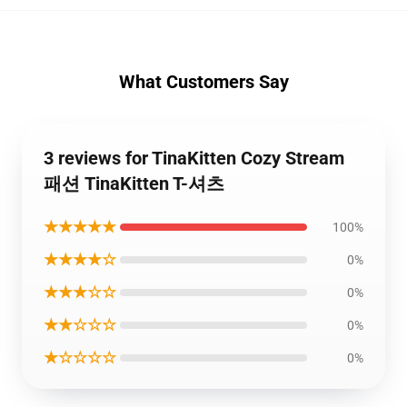
What Customers Say
3 reviews for TinaKitten Cozy Stream
패션 TinaKitten T-셔츠
★★★★★
100%
★★★★☆
0%
★★★☆☆
0%
★★☆☆☆
0%
★☆☆☆☆
0%