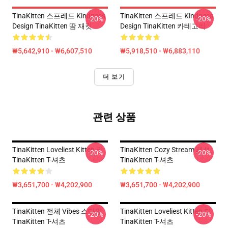
TinaKitten 스프레드 Kindness
TinaKitten 스프레드 Kindness
-20%
-20%
Design TinaKitten 땀 재킷
Design TinaKitten 카테고리
₩5,642,910 - ₩6,607,510
₩5,918,510 - ₩6,883,110
더 보기
관련 상품
TinaKitten Loveliest Kitten 티
TinaKitten Cozy Stream 패션
-20%
-20%
TinaKitten T-셔츠
TinaKitten T-셔츠
₩3,651,700 - ₩4,202,900
₩3,651,700 - ₩4,202,900
TinaKitten 전체 Vibes 스타일
TinaKitten Loveliest Kitten 티
-20%
-20%
TinaKitten T-셔츠
TinaKitten T-셔츠