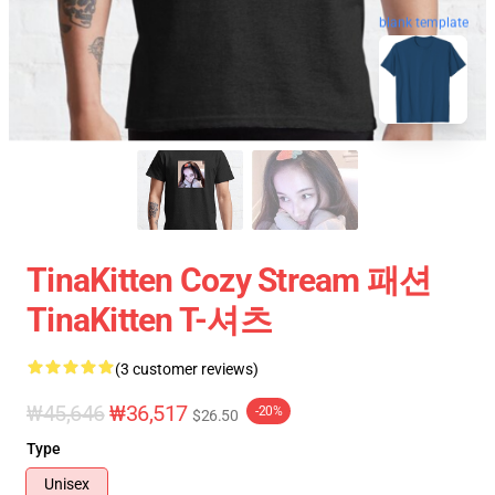
blank template
TinaKitten Cozy Stream 패션
TinaKitten T-셔츠
(3 customer reviews)
₩45,646
₩36,517
-20%
$26.50
Type
Unisex