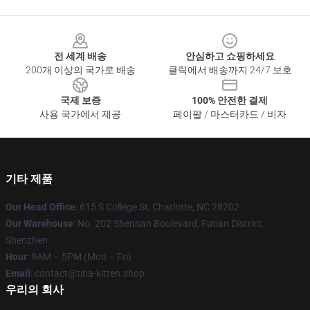
Footer
전 세계 배송
안심하고 쇼핑하세요
200개 이상의 국가로 배송
클릭에서 배송까지 24/7 보호
국제 보증
100% 안전한 결제
사용 국가에서 제공
페이팔 / 마스터카드 / 비자
기타 제품
Our Head Office
: 615 S College St, Charlotte, NC 28202
Our Warehouse
: No. 202 Shennan Boulevard, Futian District,
Shenzhen
Hour
: 9AM – 5PM (Mon – Fri)
Email
: contact@tina-kitten.shop
우리의 회사