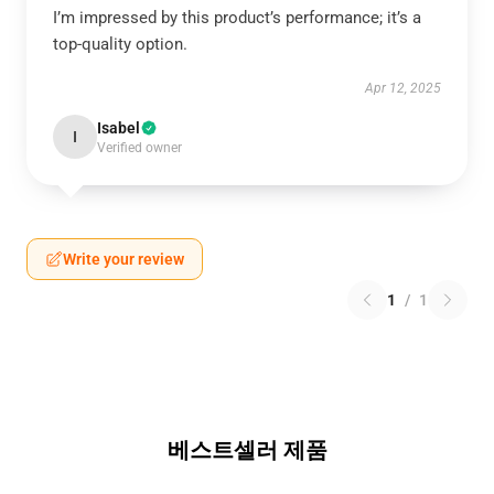
I’m impressed by this product’s performance; it’s a
top-quality option.
Apr 12, 2025
Isabel
I
Verified owner
Write your review
1
/
1
베스트셀러 제품