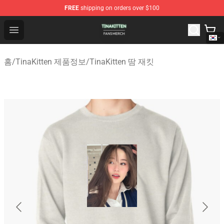
FREE
shipping on orders over $100
TinaKitten Shop - Official TinaKitten Merchandise Store
Open menu
홈
/
TinaKitten 제품정보
/
TinaKitten 땀 재킷