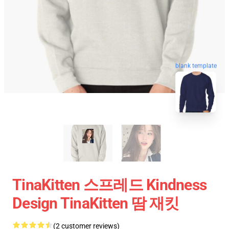
blank template
TinaKitten 스프레드 Kindness
Design TinaKitten 땀 재킷
(2 customer reviews)