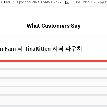
SKU
:
MOCK-zipper-pouches-1744632247
카테고리
:
TinaKitten 지퍼 파우
What Customers Say
itten Fam 티 TinaKitten 지퍼 파우치