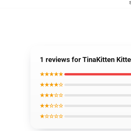
1 reviews for TinaKitten K
★★★★★
★★★★☆
★★★☆☆
★★☆☆☆
★☆☆☆☆