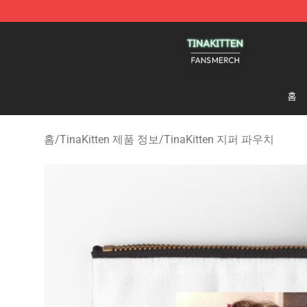
TinaKitten Shop - Official TinaKitten Merchandise Stor
홈
홈
/
TinaKitten 제품 정보
/
TinaKitten 지퍼 파우치