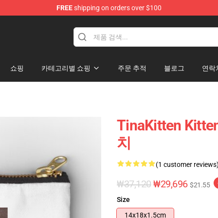
FREE
shipping on orders over $100
e
쇼핑
카테고리별 쇼핑
주문 추적
블로그
연락
TinaKitten Kit
치
(1 customer reviews
₩37,120
₩29,696
$21.55
Size
14x18x1.5cm