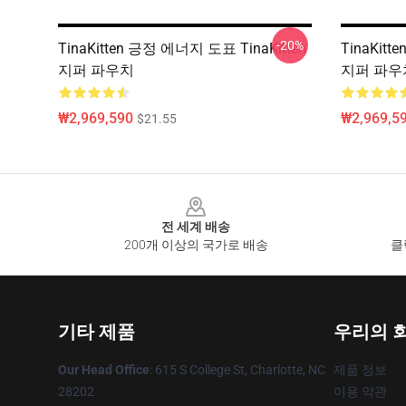
-20%
TinaKitten 긍정 에너지 도표 TinaKitten
TinaKitt
지퍼 파우치
지퍼 파우
₩2,969,590
₩2,969,5
$21.55
Footer
전 세계 배송
200개 이상의 국가로 배송
클
기타 제품
우리의 
Our Head Office
: 615 S College St, Charlotte, NC
제품 정보
28202
이용 약관