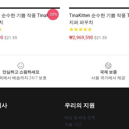
-20%
en 순수한 기쁨 작풍 TinaKitten
TinaKitten 순수한 기쁨 작풍 Ti
치
지퍼 파우치
90
₩2,969,590
$21.55
$21.55
안심하고 쇼핑하세요
국제 보증
릭에서 배송까지 24/7 보호
사용 국가에서 제공
회사
우리의 지원
배송 및 배송 정책
지불 기간