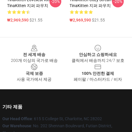
-20%
-20%
TinaKitten 지퍼 파우치
TinaKitten 지퍼 파우치
₩2,969,590
$21.55
₩2,969,590
$21.55
Footer
전 세계 배송
안심하고 쇼핑하세요
200개 이상의 국가로 배송
클릭에서 배송까지 24/7 보호
국제 보증
100% 안전한 결제
사용 국가에서 제공
페이팔 / 마스터카드 / 비자
기타 제품
Our Head Office
: 615 S College St, Charlotte, NC 28202
Our Warehouse
: No. 202 Shennan Boulevard, Futian District,