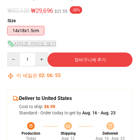
₩37,120
₩29,696
-20%
$21.55
Size
14x18x1.5cm
사이즈 가이드 보기
Quantity
장바구니에 추가
이 세일은
02
:
06
:
54
Deliver to United States
Cost to ship:
$6.99
Standard - Order today to get by
Aug. 16 - Aug. 23
Production
Shipping
Delivered
Today
Aug. 12
Aug. 16 - Aug. 23