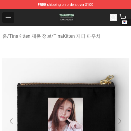
FREE
shipping on orders over $100
TinaKitten Shop - Official TinaKitten Merchandise Store
Open menu
홈
/
TinaKitten 제품 정보
/
TinaKitten 지퍼 파우치