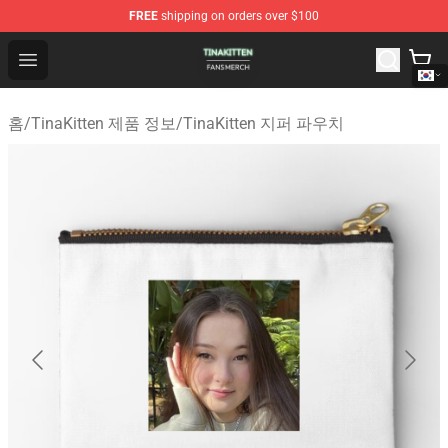
FREE
shipping on orders over $100
TinaKitten Shop - Official TinaKitten Merchandise Store
Open menu
홈
/
TinaKitten 제품 정보
/
TinaKitten 지퍼 파우치