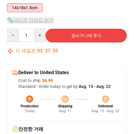
14x18x1.5cm
사이즈 가이드 보기
Quantity
장바구니에 추가
이 세일은
03
:
37
:
55
Deliver to United States
Cost to ship:
$6.99
Standard - Order today to get by
Aug. 15 - Aug. 22
Production
Shipping
Delivered
Today
Aug. 11
Aug. 15 - Aug. 22
안전한 거래