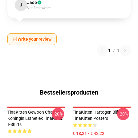
Jade
J
Verified owner
Write your review
1
/
1
Bestsellersproducten
TinaKitten Gewoon Chatten
TinaKitten Hartogen Blik
-20%
-20%
Koningin Esthetiek TinaKitten
TinaKitten Posters
T-Shirts
€ 18,21 - € 42,22