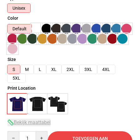
Unisex
Color
Default
Size
S
M
L
XL
2XL
3XL
4XL
5XL
Print Location
Bekijk maattabel
Quantity
TOEVOEGEN AAN