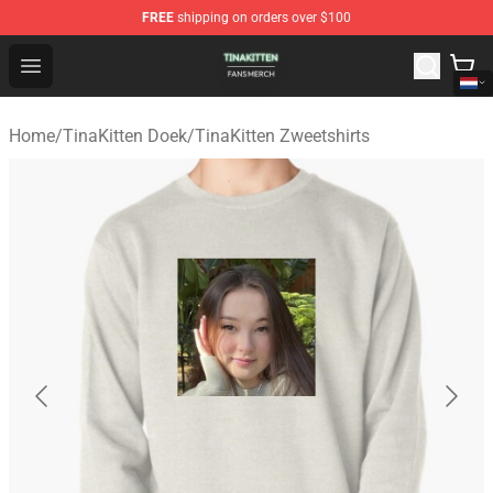
FREE
shipping on orders over $100
TinaKitten Shop - Official TinaKitten Merchandise Store
Open menu
Home
/
TinaKitten Doek
/
TinaKitten Zweetshirts