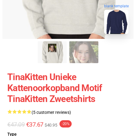
blank template
TinaKitten Unieke
Kattenoorkopband Motif
TinaKitten Zweetshirts
(5 customer reviews)
€47.09
€37.67
-20%
$40.95
Type