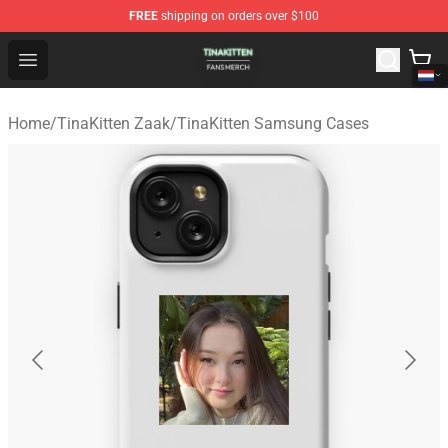
FREE
shipping on orders over $100
TinaKitten Shop - Official TinaKitten Merchandise Store
Open menu
Home
/
TinaKitten Zaak
/
TinaKitten Samsung Cases