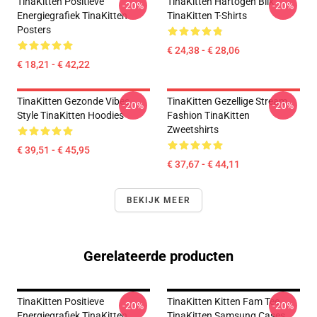
TinaKitten Positieve
TinaKitten Hartogen Blik
-20%
-20%
Energiegrafiek TinaKitten
TinaKitten T-Shirts
Posters
€ 24,38 - € 28,06
€ 18,21 - € 42,22
TinaKitten Gezonde Vibes
TinaKitten Gezellige Stream
-20%
-20%
Style TinaKitten Hoodies
Fashion TinaKitten
Zweetshirts
€ 39,51 - € 45,95
€ 37,67 - € 44,11
BEKIJK MEER
Gerelateerde producten
TinaKitten Positieve
TinaKitten Kitten Fam Tee
-20%
-20%
Energiegrafiek TinaKitten
TinaKitten Samsung Cases