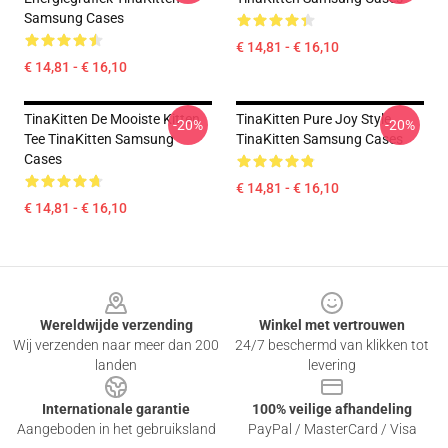
Samsung Cases
€ 14,81 - € 16,10
€ 14,81 - € 16,10
TinaKitten De Mooiste Kitten
TinaKitten Pure Joy Style
-20%
-20%
Tee TinaKitten Samsung
TinaKitten Samsung Cases
Cases
€ 14,81 - € 16,10
€ 14,81 - € 16,10
Footer
Wereldwijde verzending
Winkel met vertrouwen
Wij verzenden naar meer dan 200
24/7 beschermd van klikken tot
landen
levering
Internationale garantie
100% veilige afhandeling
Aangeboden in het gebruiksland
PayPal / MasterCard / Visa