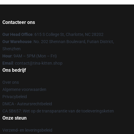
Contacteer ons
Our Head Office
: 615 S College St, Charlotte, NC 28202
Our Warehouse
: No. 202 Shennan Boulevard, Futian District,
Shenzhen
Hour
: 9AM – 5PM (Mon – Fri)
Email
: contact@tina-kitten.shop
Ons bedrijf
Over ons
Algemene voorwaarden
Privacybeleid
DMCA - Auteursrechtbeleid
CA SB657: Wet op de transparantie van de toeleveringsketen
Onze steun
Verzend- en leveringsbeleid