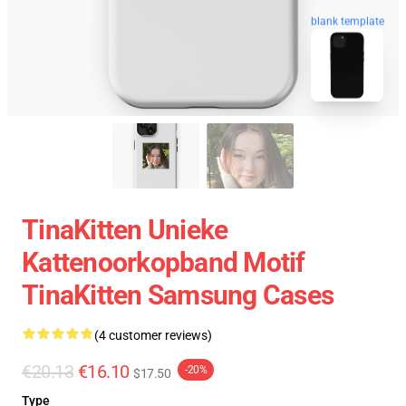
blank template
TinaKitten Unieke
Kattenoorkopband Motif
TinaKitten Samsung Cases
(4 customer reviews)
€20.13
€16.10
-20%
$17.50
Type