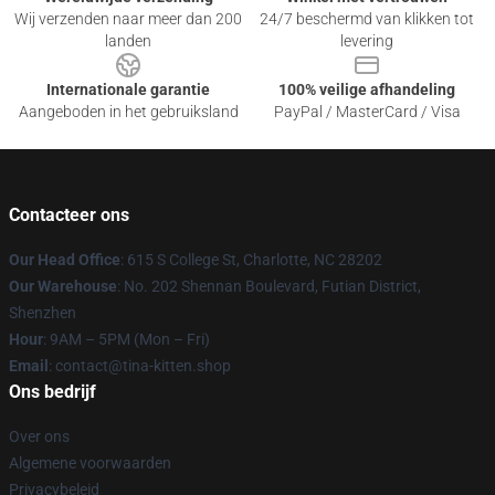
Wij verzenden naar meer dan 200
24/7 beschermd van klikken tot
landen
levering
Internationale garantie
100% veilige afhandeling
Aangeboden in het gebruiksland
PayPal / MasterCard / Visa
Contacteer ons
Our Head Office
: 615 S College St, Charlotte, NC 28202
Our Warehouse
: No. 202 Shennan Boulevard, Futian District,
Shenzhen
Hour
: 9AM – 5PM (Mon – Fri)
Email
: contact@tina-kitten.shop
Ons bedrijf
Over ons
Algemene voorwaarden
Privacybeleid