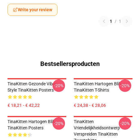
Write your review
1
/
1
Bestsellersproducten
TinaKitten Gezonde Vibes
TinaKitten Hartogen Blik
-20%
-20%
Style TinaKitten Posters
TinaKitten T-Shirts
€ 18,21 - € 42,22
€ 24,38 - € 28,06
TinaKitten Hartogen Blik
TinaKitten
-20%
-20%
TinaKitten Posters
Vriendelijkheidsontwerp
Verspreiden TinaKitten