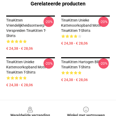
Gerelateerde producten
TinaKitten
TinaKitten Unieke
-20%
-20%
Vriendelijkheidsontwerp
Kattenoorkopband Motif
Verspreiden TinaKitten T-
TinaKitten T-Shirts
Shirts
€ 24,38 - € 28,06
€ 24,38 - € 28,06
TinaKitten Unieke
TinaKitten Hartogen Blik
-20%
-20%
Kattenoorkopband Motif
TinaKitten T-Shirts
TinaKitten T-Shirts
€ 24,38 - € 28,06
€ 24,38 - € 28,06
Footer
Wereldwijde verzending
Winkel met vertrouwen