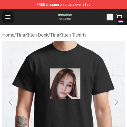
FREE
shipping on orders over $100
TinaKitten Shop - Official TinaKitten Merchandise Store
Open menu
Home
/
TinaKitten Doek
/
TinaKitten T-shirts