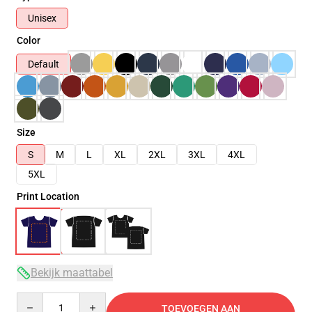
Unisex
Color
Default
Size
S
M
L
XL
2XL
3XL
4XL
5XL
Print Location
Bekijk maattabel
Quantity
TOEVOEGEN AAN