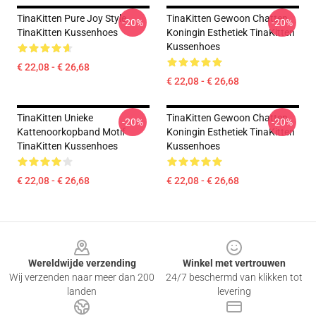
TinaKitten Pure Joy Style
TinaKitten Gewoon Chatten
-20%
-20%
TinaKitten Kussenhoes
Koningin Esthetiek TinaKitten
Kussenhoes
€ 22,08 - € 26,68
€ 22,08 - € 26,68
TinaKitten Unieke
TinaKitten Gewoon Chatten
-20%
-20%
Kattenoorkopband Motif
Koningin Esthetiek TinaKitten
TinaKitten Kussenhoes
Kussenhoes
€ 22,08 - € 26,68
€ 22,08 - € 26,68
Footer
Wereldwijde verzending
Winkel met vertrouwen
Wij verzenden naar meer dan 200
24/7 beschermd van klikken tot
landen
levering