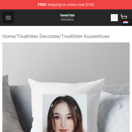
FREE
shipping on orders over $100
TinaKitten Shop - Official TinaKitten Merchandise Store
Open menu
Home
/
TinaKitten Decoratie
/
TinaKitten Kussenhoes