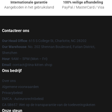
Internationale garantie
100% veilige afhandeling
Aangeboden in het gebruiksland
PayPal / MasterCard / Visa
Contacteer ons
Our Head Office
: 615 S College St, Charlotte, NC 28202
Our Warehouse
: No. 202 Shennan Boulevard, Futian District,
Shenzhen
Hour
: 9AM – 5PM (Mon – Fri)
Email
: contact@tina-kitten.shop
Ons bedrijf
Over ons
Algemene voorwaarden
Privacybeleid
DMCA - Auteursrechtbeleid
CA SB657: Wet op de transparantie van de toeleveringsketen
Onze steun