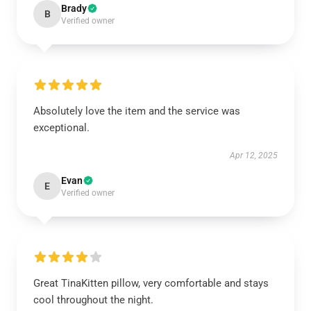
Brady
B
Verified owner
Absolutely love the item and the service was
exceptional.
Apr 12, 2025
Evan
E
Verified owner
Great TinaKitten pillow, very comfortable and stays
cool throughout the night.