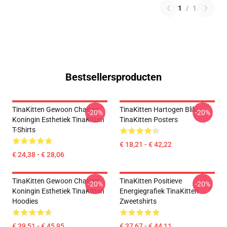
1
/
1
Bestsellersproducten
TinaKitten Gewoon Chatten
TinaKitten Hartogen Blik
-20%
-20%
Koningin Esthetiek TinaKitten
TinaKitten Posters
T-Shirts
€ 18,21 - € 42,22
€ 24,38 - € 28,06
TinaKitten Gewoon Chatten
TinaKitten Positieve
-20%
-20%
Koningin Esthetiek TinaKitten
Energiegrafiek TinaKitten
Hoodies
Zweetshirts
€ 39,51 - € 45,95
€ 37,67 - € 44,11