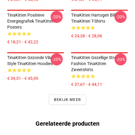
TinaKitten Positieve
TinaKitten Hartogen Blik
-20%
-20%
Energiegrafiek TinaKitten
TinaKitten T-Shirts
Posters
€ 24,38 - € 28,06
€ 18,21 - € 42,22
TinaKitten Gezonde Vibes
TinaKitten Gezellige Stream
-20%
-20%
Style TinaKitten Hoodies
Fashion TinaKitten
Zweetshirts
€ 39,51 - € 45,95
€ 37,67 - € 44,11
BEKIJK MEER
Gerelateerde producten