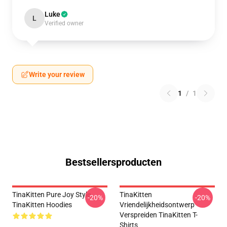
Luke
L
Verified owner
Write your review
1
/
1
Bestsellersproducten
TinaKitten Pure Joy Style
TinaKitten
-20%
-20%
TinaKitten Hoodies
Vriendelijkheidsontwerp
Verspreiden TinaKitten T-
Shirts