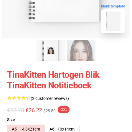
blank template
TinaKitten Hartogen Blik
TinaKitten Notitieboek
(2 customer reviews)
€32.78
€26.22
-20%
$28.50
Size
A5 - 14,8x21cm
A6 - 10x14cm