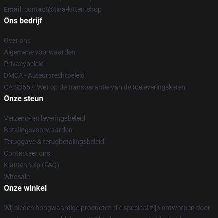
Email
: contact@tina-kitten.shop
Ons bedrijf
Over ons
Algemene voorwaarden
Privacybeleid
DMCA - Auteursrechtbeleid
CA SB657: Wet op de transparantie van de toeleveringsketen
Onze steun
Verzend- en leveringsbeleid
Betalingsvoorwaarden
Teruggave & terugbetalingsbeleid
Contacteer ons
Klantenhulp (FAQ)
Whosale
Onze winkel
Wij bieden hoogwaardige producten die speciaal zijn ontworpen door