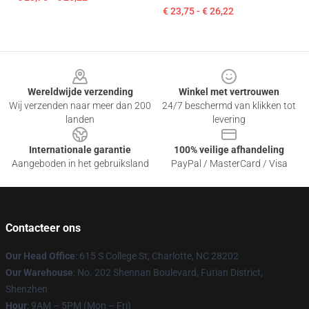
€ 23,75 - € 26,22
Footer
Wereldwijde verzending
Winkel met vertrouwen
Wij verzenden naar meer dan 200
24/7 beschermd van klikken tot
landen
levering
Internationale garantie
100% veilige afhandeling
Aangeboden in het gebruiksland
PayPal / MasterCard / Visa
Contacteer ons
Our Head Office
: 615 S College St, Charlotte, NC 28202
Our Warehouse
: No. 202 Shennan Boulevard, Futian District,
Shenzhen
Hour
: 9AM – 5PM (Mon – Fri)