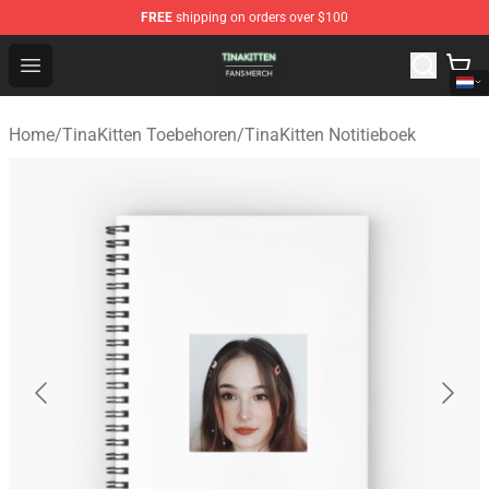
FREE
shipping on orders over $100
TinaKitten Shop - Official TinaKitten Merchandise Store
Open menu
Home
/
TinaKitten Toebehoren
/
TinaKitten Notitieboek