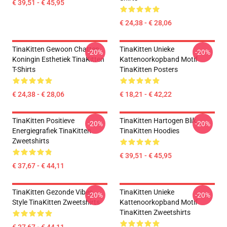
€ 39,51 - € 45,95
€ 24,38 - € 28,06
TinaKitten Gewoon Chatten
TinaKitten Unieke
-20%
-20%
Koningin Esthetiek TinaKitten
Kattenoorkopband Motif
T-Shirts
TinaKitten Posters
€ 24,38 - € 28,06
€ 18,21 - € 42,22
TinaKitten Positieve
TinaKitten Hartogen Blik
-20%
-20%
Energiegrafiek TinaKitten
TinaKitten Hoodies
Zweetshirts
€ 39,51 - € 45,95
€ 37,67 - € 44,11
TinaKitten Gezonde Vibes
TinaKitten Unieke
-20%
-20%
Style TinaKitten Zweetshirts
Kattenoorkopband Motif
TinaKitten Zweetshirts