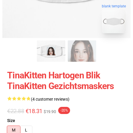
blank template
TinaKitten Hartogen Blik
TinaKitten Gezichtsmaskers
(4 customer reviews)
€22.88
€18.31
-20%
$19.90
Size
M
L