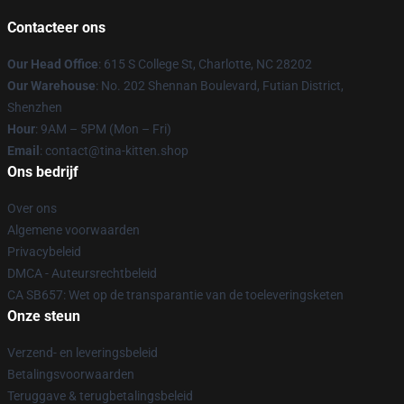
Contacteer ons
Our Head Office
: 615 S College St, Charlotte, NC 28202
Our Warehouse
: No. 202 Shennan Boulevard, Futian District,
Shenzhen
Hour
: 9AM – 5PM (Mon – Fri)
Email
: contact@tina-kitten.shop
Ons bedrijf
Over ons
Algemene voorwaarden
Privacybeleid
DMCA - Auteursrechtbeleid
CA SB657: Wet op de transparantie van de toeleveringsketen
Onze steun
Verzend- en leveringsbeleid
Betalingsvoorwaarden
Teruggave & terugbetalingsbeleid