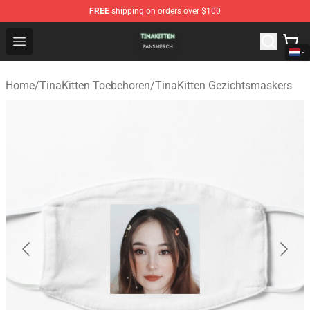
FREE
shipping on orders over $100
TinaKitten Shop - Official TinaKitten Merchandise Store
Open menu
Home
/
TinaKitten Toebehoren
/
TinaKitten Gezichtsmaskers