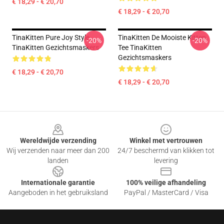
€ 18,29 - € 20,70
€ 18,29 - € 20,70
TinaKitten Pure Joy Style
TinaKitten De Mooiste Kitten
-20%
-20%
TinaKitten Gezichtsmaskers
Tee TinaKitten
Gezichtsmaskers
€ 18,29 - € 20,70
€ 18,29 - € 20,70
Footer
Wereldwijde verzending
Winkel met vertrouwen
Wij verzenden naar meer dan 200
24/7 beschermd van klikken tot
landen
levering
Internationale garantie
100% veilige afhandeling
Aangeboden in het gebruiksland
PayPal / MasterCard / Visa