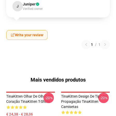
Juniper
J
Verified owner
Write your review
1
/
1
Mais vendidos produtos
TinaKitten Olhar De Olhos De
TinaKitten Design De Tipo De
-20%
-20%
Coração TinaKitten T-Shirts
Propagação TinaKitten
Camisetas
€ 24,38 - € 28,06