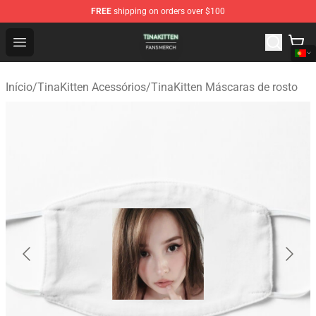
FREE
shipping on orders over $100
TinaKitten Shop - Official TinaKitten Merchandise Store
Open menu
Início
/
TinaKitten Acessórios
/
TinaKitten Máscaras de rosto