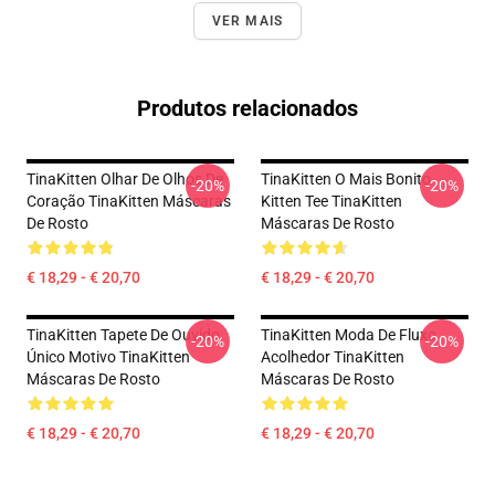
VER MAIS
Produtos relacionados
TinaKitten Olhar De Olhos De
TinaKitten O Mais Bonito
-20%
-20%
Coração TinaKitten Máscaras
Kitten Tee TinaKitten
De Rosto
Máscaras De Rosto
€ 18,29 - € 20,70
€ 18,29 - € 20,70
TinaKitten Tapete De Ouvido
TinaKitten Moda De Fluxo
-20%
-20%
Único Motivo TinaKitten
Acolhedor TinaKitten
Máscaras De Rosto
Máscaras De Rosto
€ 18,29 - € 20,70
€ 18,29 - € 20,70