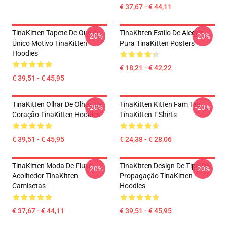
€ 37,67 - € 44,11
TinaKitten Tapete De Ouvido
TinaKitten Estilo De Alegria
-20%
-20%
Único Motivo TinaKitten
Pura TinaKitten Posters
Hoodies
€ 18,21 - € 42,22
€ 39,51 - € 45,95
TinaKitten Olhar De Olhos De
TinaKitten Kitten Fam Tee
-20%
-20%
Coração TinaKitten Hoodies
TinaKitten T-Shirts
€ 39,51 - € 45,95
€ 24,38 - € 28,06
TinaKitten Moda De Fluxo
TinaKitten Design De Tipo De
-20%
-20%
Acolhedor TinaKitten
Propagação TinaKitten
Camisetas
Hoodies
€ 37,67 - € 44,11
€ 39,51 - € 45,95