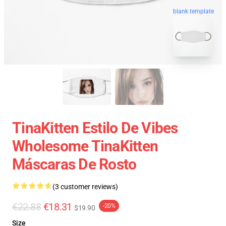
blank template
TinaKitten Estilo De Vibes
Wholesome TinaKitten
Máscaras De Rosto
(3 customer reviews)
€22.88
€18.31
-20%
$19.90
Size