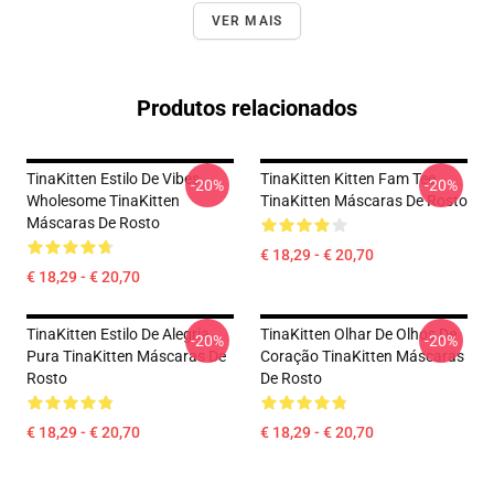
VER MAIS
Produtos relacionados
TinaKitten Estilo De Vibes
TinaKitten Kitten Fam Tee
-20%
-20%
Wholesome TinaKitten
TinaKitten Máscaras De Rosto
Máscaras De Rosto
€ 18,29 - € 20,70
€ 18,29 - € 20,70
TinaKitten Estilo De Alegria
TinaKitten Olhar De Olhos De
-20%
-20%
Pura TinaKitten Máscaras De
Coração TinaKitten Máscaras
Rosto
De Rosto
€ 18,29 - € 20,70
€ 18,29 - € 20,70