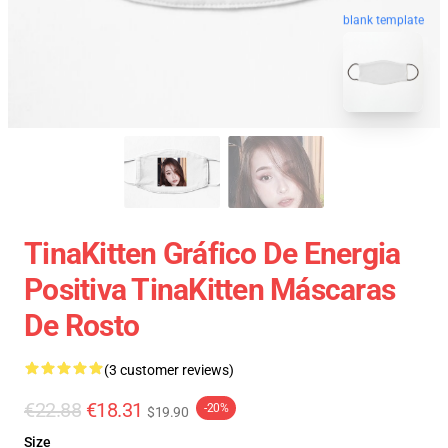
blank template
TinaKitten Gráfico De Energia
Positiva TinaKitten Máscaras
De Rosto
(3 customer reviews)
€22.88
€18.31
-20%
$19.90
Size