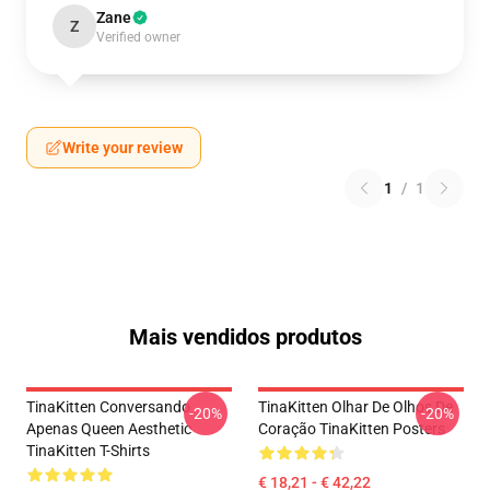
Zane
Z
Verified owner
Write your review
1
/
1
Mais vendidos produtos
TinaKitten Conversando
TinaKitten Olhar De Olhos De
-20%
-20%
Apenas Queen Aesthetic
Coração TinaKitten Posters
TinaKitten T-Shirts
€ 18,21 - € 42,22