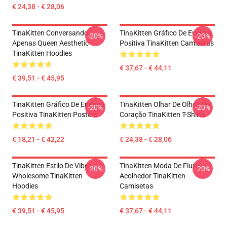
€ 24,38 - € 28,06
TinaKitten Conversando
TinaKitten Gráfico De Energia
-20%
-20%
Apenas Queen Aesthetic
Positiva TinaKitten Camisetas
TinaKitten Hoodies
€ 37,67 - € 44,11
€ 39,51 - € 45,95
TinaKitten Gráfico De Energia
TinaKitten Olhar De Olhos De
-20%
-20%
Positiva TinaKitten Posters
Coração TinaKitten T-Shirts
€ 18,21 - € 42,22
€ 24,38 - € 28,06
TinaKitten Estilo De Vibes
TinaKitten Moda De Fluxo
-20%
-20%
Wholesome TinaKitten
Acolhedor TinaKitten
Hoodies
Camisetas
€ 39,51 - € 45,95
€ 37,67 - € 44,11