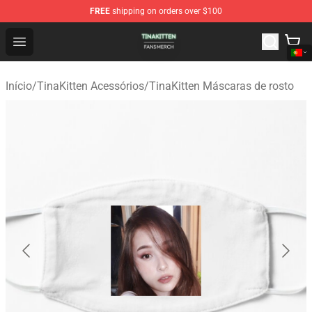
FREE
shipping on orders over $100
TinaKitten Shop - Official TinaKitten Merchandise Store
Open menu
Início
/
TinaKitten Acessórios
/
TinaKitten Máscaras de rosto