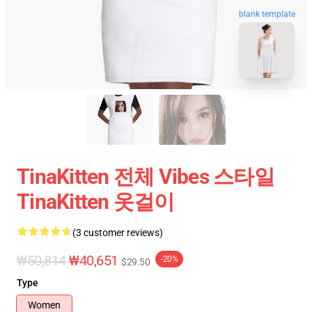
blank template
TinaKitten 전체 Vibes 스타일
TinaKitten 옷걸이
(3 customer reviews)
₩50,814
₩40,651
-20%
$29.50
Type
Women