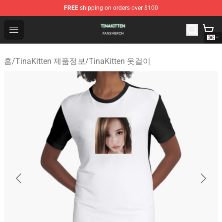
FREE
shipping on orders over $100
TinaKitten Shop - Official TinaKitten Merchandise Store
Open menu
홈
/
TinaKitten 제품정보
/
TinaKitten 옷걸이