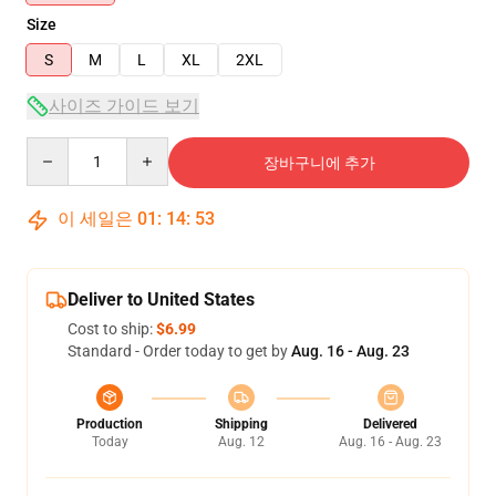
Size
S
M
L
XL
2XL
사이즈 가이드 보기
Quantity
장바구니에 추가
이 세일은
01
:
14
:
53
Deliver to United States
Cost to ship:
$6.99
Standard - Order today to get by
Aug. 16 - Aug. 23
Production
Shipping
Delivered
Today
Aug. 12
Aug. 16 - Aug. 23