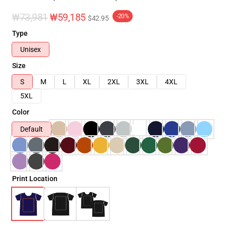
₩73,981
₩59,185
-20%
$42.95
Type
Unisex
Size
S
M
L
XL
2XL
3XL
4XL
5XL
Color
Default
Print Location