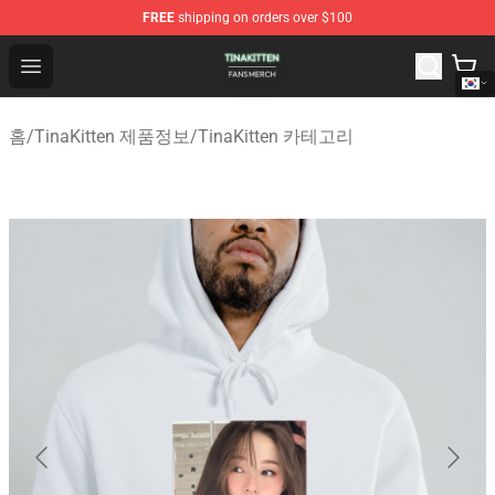
FREE
shipping on orders over $100
TinaKitten Shop - Official TinaKitten Merchandise Store
Open menu
홈
/
TinaKitten 제품정보
/
TinaKitten 카테고리