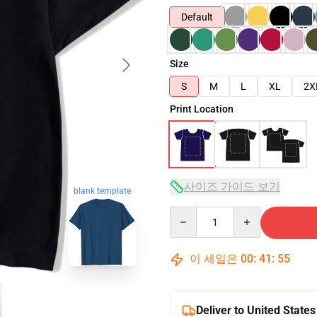
Default
Size
S
M
L
XL
2X
Print Location
사이즈 가이드 보기
blank template
Quantity
이 세일은
00
:
41
:
54
Deliver to United States