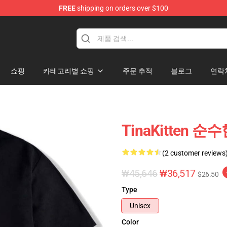
FREE
shipping on orders over $100
e
쇼핑
카테고리별 쇼핑
주문 추적
블로그
연락
TinaKitten 순
(2 customer reviews
₩45,646
₩36,517
$26.50
Type
Unisex
Color