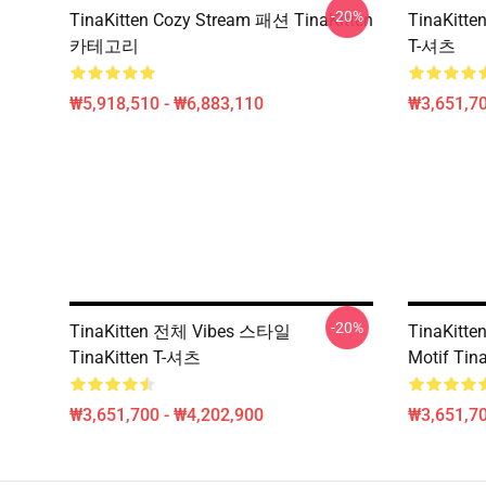
-20%
TinaKitten Cozy Stream 패션 TinaKitten
TinaKitt
카테고리
T-셔츠
₩5,918,510 - ₩6,883,110
₩3,651,70
-20%
TinaKitten 전체 Vibes 스타일
TinaKi
TinaKitten T-셔츠
Motif Tin
₩3,651,700 - ₩4,202,900
₩3,651,70