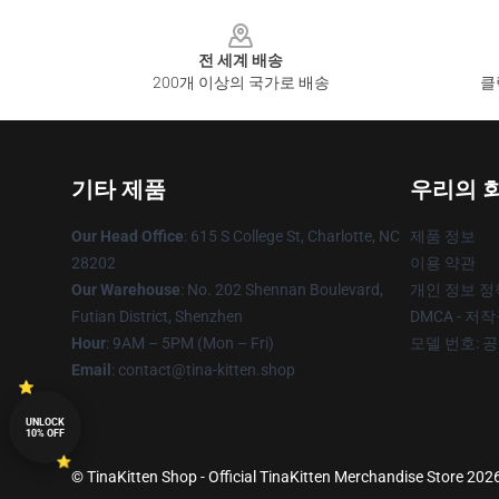
Footer
전 세계 배송
200개 이상의 국가로 배송
클
기타 제품
우리의 
Our Head Office
: 615 S College St, Charlotte, NC
제품 정보
28202
이용 약관
Our Warehouse
: No. 202 Shennan Boulevard,
개인 정보 정
Futian District, Shenzhen
DMCA - 저
Hour
: 9AM – 5PM (Mon – Fri)
모델 번호: 
Email
: contact@tina-kitten.shop
UNLOCK
10% OFF
© TinaKitten Shop - Official TinaKitten Merchandise Store 2026 