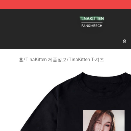
TinaKitten Shop - Official TinaKitten Merchandise Stor
홈
홈
/
TinaKitten 제품정보
/
TinaKitten T-셔츠