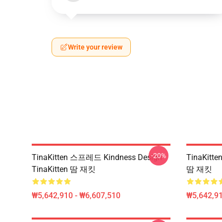
Write your review
-20%
TinaKitten 스프레드 Kindness Design
TinaKitt
TinaKitten 땀 재킷
땀 재킷
₩5,642,910 - ₩6,607,510
₩5,642,91