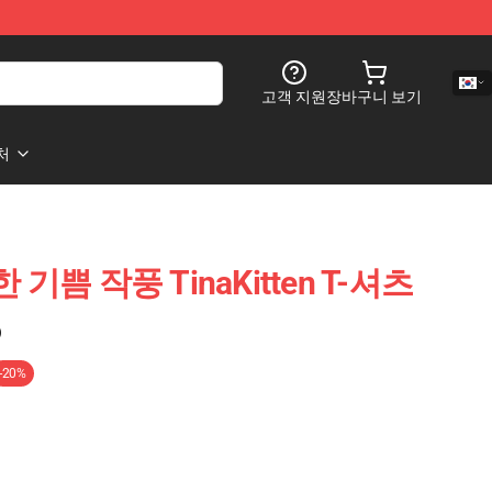
고객 지원
장바구니 보기
처
수한 기쁨 작풍 TinaKitten T-셔츠
)
-20%