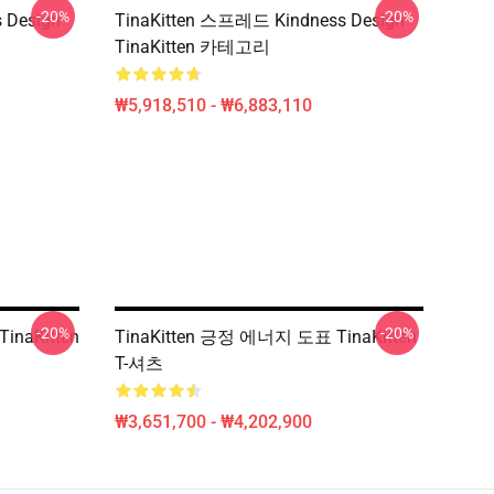
-20%
-20%
 Design
TinaKitten 스프레드 Kindness Design
TinaKitten 카테고리
₩5,918,510 - ₩6,883,110
-20%
-20%
TinaKitten
TinaKitten 긍정 에너지 도표 TinaKitten
T-셔츠
₩3,651,700 - ₩4,202,900