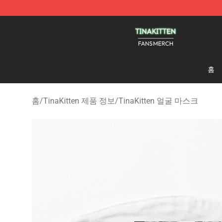
TinaKitten Shop - Official TinaKitten Merchandise Stor
홈
홈
/
TinaKitten 제품 정보
/
TinaKitten 얼굴 마스크