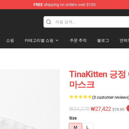
FREE
shipping on orders over $100
e
쇼핑
카테고리별 쇼핑
주문 추적
블로그
연락
TinaKitten 긍
마스크
(3 customer reviews
₩34,278
₩27,422
$19.90
Size
M
L