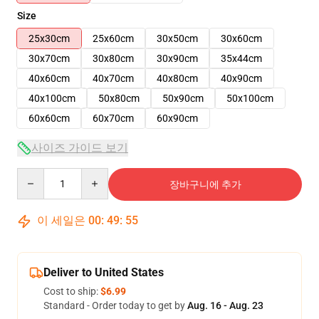
Size
25x30cm
25x60cm
30x50cm
30x60cm
30x70cm
30x80cm
30x90cm
35x44cm
40x60cm
40x70cm
40x80cm
40x90cm
40x100cm
50x80cm
50x90cm
50x100cm
60x60cm
60x70cm
60x90cm
사이즈 가이드 보기
Quantity
장바구니에 추가
이 세일은
00
:
49
:
54
Deliver to United States
Cost to ship:
$6.99
Standard - Order today to get by
Aug. 16 - Aug. 23