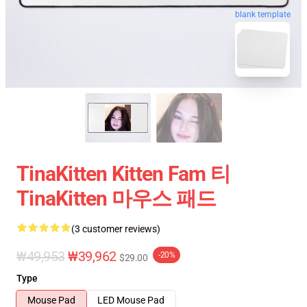
blank template
TinaKitten Kitten Fam 티
TinaKitten 마우스 패드
(3 customer reviews)
₩49,953
₩39,962
-20%
$29.00
Type
Mouse Pad
LED Mouse Pad