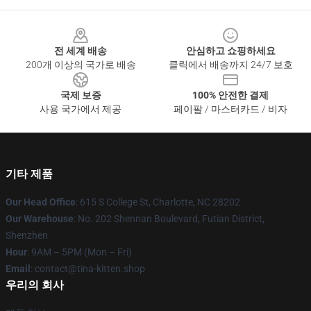
Footer
전 세계 배송
안심하고 쇼핑하세요
200개 이상의 국가로 배송
클릭에서 배송까지 24/7 보호
국제 보증
100% 안전한 결제
사용 국가에서 제공
페이팔 / 마스터카드 / 비자
기타 제품
Our Head Office
: 615 S College St, Charlotte, NC 28202
Our Warehouse
: No. 202 Shennan Boulevard, Futian District,
Shenzhen
Hour
: 9AM – 5PM (Mon – Fri)
Email
: contact@tina-kitten.shop
우리의 회사