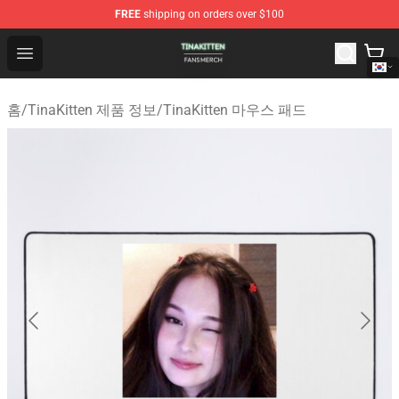
FREE
shipping on orders over $100
TinaKitten Shop - Official TinaKitten Merchandise Store
Open menu
홈
/
TinaKitten 제품 정보
/
TinaKitten 마우스 패드