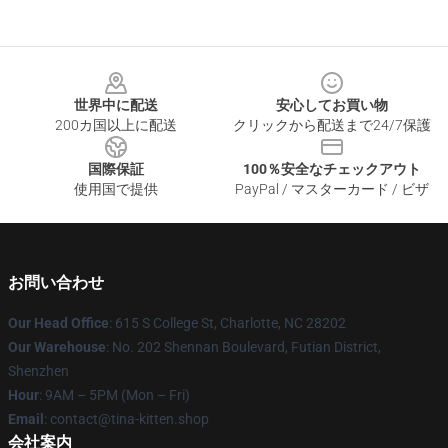
Footer
世界中に配送
安心してお買い物
200カ国以上に配送
クリックから配送まで24/7保護
国際保証
100％安全なチェックアウト
使用国で提供
PayPal / マスターカード / ビザ
お問い合わせ
Our Head Office
: 615 S College St, Charlotte, NC 28202
Our Warehouse
: No. 202 Shennan Boulevard, Futian District,
Shenzhen
Hour
: 9AM – 5PM (Mon – Fri)
Email
: contact@tina-kitten.shop
会社案内