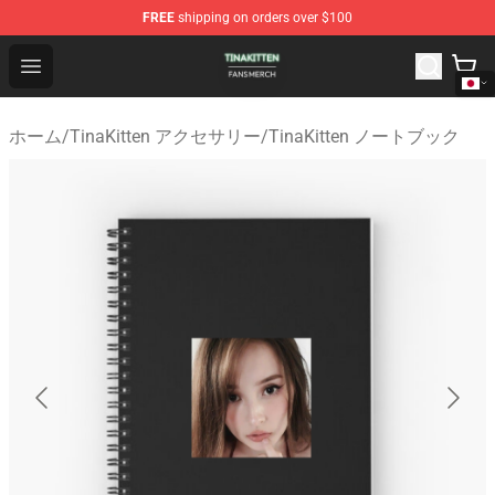
FREE
shipping on orders over $100
TinaKitten Shop - Official TinaKitten Merchandise Store
Open menu
ホーム
/
TinaKitten アクセサリー
/
TinaKitten ノートブック