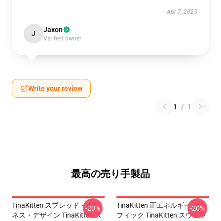
Apr 7, 2025
Jaxon
J
Verified owner
Write your review
1
/
1
最高の売り手製品
TinaKitten スプレッド・キン
TinaKitten 正エネルギー グラ
-20%
-20%
ネス・デザイン TinaKitten ス
フィック TinaKitten スウェッ