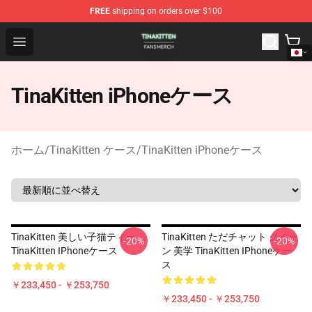
FREE
shipping on orders over $100
TinaKitten Shop - Official TinaKitten Merchandise Store
Open menu
TinaKitten iPhoneケース
ホーム
/
TinaKitten ケース
/
TinaKitten iPhoneケース
TinaKitten 美しい子猫ティー
TinaKitten ただチャット クイー
-20%
-20%
TinaKitten IPhoneケース
ン 美学 TinaKitten IPhoneケー
ス
￥233,450 - ￥253,750
￥233,450 - ￥253,750