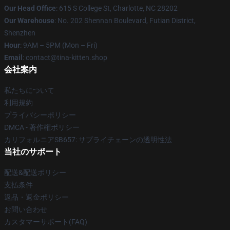
Our Head Office
: 615 S College St, Charlotte, NC 28202
Our Warehouse
: No. 202 Shennan Boulevard, Futian District,
Shenzhen
Hour
: 9AM – 5PM (Mon – Fri)
Email
: contact@tina-kitten.shop
会社案内
私たちについて
利用規約
プライバシーポリシー
DMCA - 著作権ポリシー
カリフォルニアSB657: サプライチェーンの透明性法
当社のサポート
配送&配送ポリシー
支払条件
返品・返金ポリシー
お問い合わせ
カスタマーサポート(FAQ)