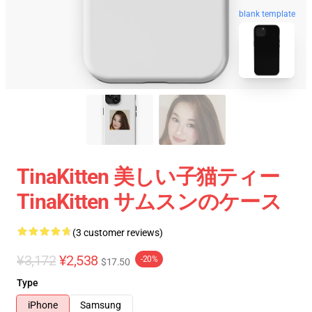
blank template
TinaKitten 美しい子猫ティー
TinaKitten サムスンのケース
(3 customer reviews)
¥3,172
¥2,538
-20%
$17.50
Type
iPhone
Samsung