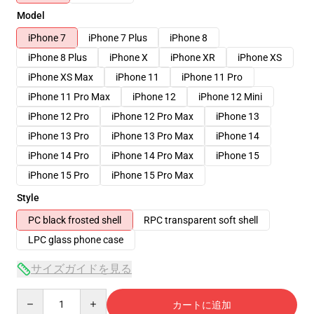
Model
iPhone 7
iPhone 7 Plus
iPhone 8
iPhone 8 Plus
iPhone X
iPhone XR
iPhone XS
iPhone XS Max
iPhone 11
iPhone 11 Pro
iPhone 11 Pro Max
iPhone 12
iPhone 12 Mini
iPhone 12 Pro
iPhone 12 Pro Max
iPhone 13
iPhone 13 Pro
iPhone 13 Pro Max
iPhone 14
iPhone 14 Pro
iPhone 14 Pro Max
iPhone 15
iPhone 15 Pro
iPhone 15 Pro Max
Style
PC black frosted shell
RPC transparent soft shell
LPC glass phone case
サイズガイドを見る
Quantity
カートに追加