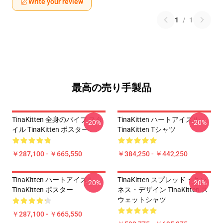
Write your review
1
/
1
最高の売り手製品
TinaKitten 全身のバイブ スタ
TinaKitten ハートアイズル
-20%
-20%
イル TinaKitten ポスター
TinaKitten Tシャツ
￥287,100 - ￥665,550
￥384,250 - ￥442,250
TinaKitten ハートアイズル
TinaKitten スプレッド・キン
-20%
-20%
TinaKitten ポスター
ネス・デザイン TinaKitten ス
ウェットシャツ
￥287,100 - ￥665,550