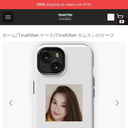
FREE
shipping on orders over $100
TinaKitten Shop - Official TinaKitten Merchandise Store
Open menu
ホーム
/
TinaKitten ケース
/
TinaKitten サムスンのケース