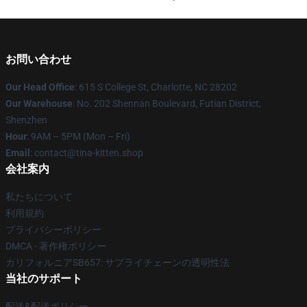
お問い合わせ
Our Head Office
: 615 S College St, Charlotte, NC 28202
Our Warehouse
: No. 202 Shennan Boulevard, Futian District,
Shenzhen
Hour
: 9AM – 5PM (Mon – Fri)
Email
: contact@tina-kitten.shop
会社案内
私たちについて
利用規約
プライバシーポリシー
DMCA - 著作権ポリシー
カリフォルニアSB657: サプライチェーンの透明性法
当社のサポート
配送&配送ポリシー