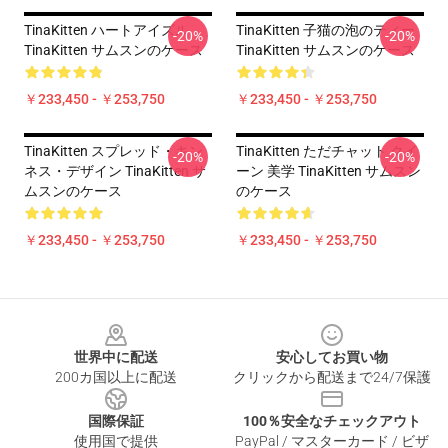
TinaKitten ハートアイズル
TinaKitten 子猫の泡のティー
-20%
-20%
TinaKitten サムスンのケース
TinaKitten サムスンのケース
￥233,450 - ￥253,750
￥233,450 - ￥253,750
TinaKitten スプレッド・キン
TinaKitten ただチャット クイ
-20%
-20%
ネス・デザイン TinaKitten サ
ーン 美学 TinaKitten サムスン
ムスンのケース
のケース
￥233,450 - ￥253,750
￥233,450 - ￥253,750
Footer
世界中に配送
安心してお買い物
200カ国以上に配送
クリックから配送まで24/7保護
国際保証
100％安全なチェックアウト
使用国で提供
PayPal / マスターカード / ビザ