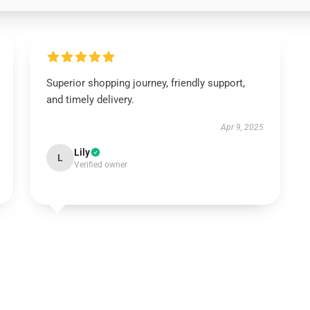
Superior shopping journey, friendly support,
and timely delivery.
Apr 9, 2025
Lily
L
Verified owner