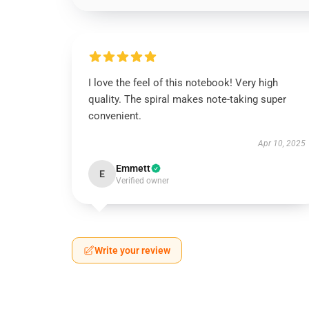
I love the feel of this notebook! Very high
quality. The spiral makes note-taking super
convenient.
Apr 10, 2025
Emmett
E
Verified owner
Write your review