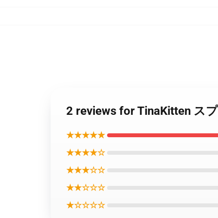
2 reviews for TinaK
★★★★★
★★★★☆
★★★☆☆
★★☆☆☆
★☆☆☆☆