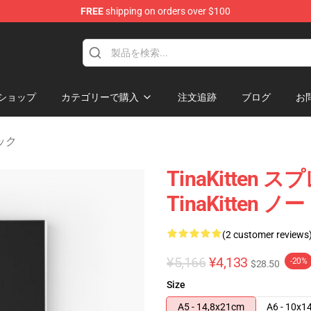
FREE
shipping on orders over $100
e
ショップ
カテゴリーで購入
注文追跡
ブログ
お
ブック
TinaKitte
TinaKitten 
(2 customer reviews
¥5,166
¥4,133
-20%
$28.50
Size
A5 - 14,8x21cm
A6 - 10x1