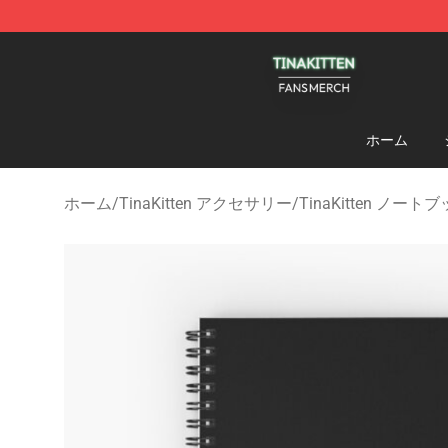
TinaKitten Shop - Official TinaKitten Merchandise Stor
ホーム
ホーム
/
TinaKitten アクセサリー
/
TinaKitten ノート