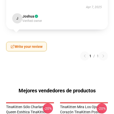
Apr 7, 2025
Joshua
J
Verified owner
Write your review
1
/
1
Mejores vendedores de productos
TinaKitten Sólo Charlando
TinaKitten Mira Los Ojos Del
-20%
-20%
Queen Estética TinaKitten
Corazón TinaKitten Posters