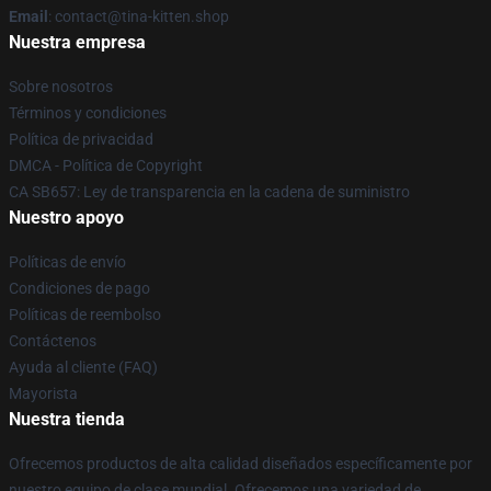
Email
: contact@tina-kitten.shop
Nuestra empresa
Sobre nosotros
Términos y condiciones
Política de privacidad
DMCA - Política de Copyright
CA SB657: Ley de transparencia en la cadena de suministro
Nuestro apoyo
Políticas de envío
Condiciones de pago
Políticas de reembolso
Contáctenos
Ayuda al cliente (FAQ)
Mayorista
Nuestra tienda
Ofrecemos productos de alta calidad diseñados específicamente por
nuestro equipo de clase mundial. Ofrecemos una variedad de