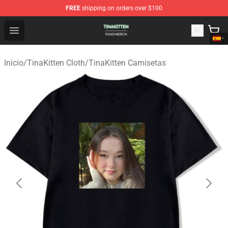
FREE
shipping on orders over $100
TinaKitten Shop - Official TinaKitten Merchandise Store
Open menu
Inicio
/
TinaKitten Cloth
/
TinaKitten Camisetas