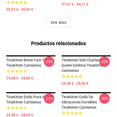
37,67 € - 44,11 €
39,51 € - 45,95 €
VER MÁS
Productos relacionados
TinaKitten Kitten Fam Tee
TinaKitten Sólo Charlando
-20%
-20%
TinaKitten Camisetas
Queen Estética TinaKitten
Camisetas
24,38 € - 28,06 €
24,38 € - 28,06 €
TinaKitten Estilo Pura Alegría
TinaKitten Estilo De
-20%
-20%
TinaKitten Camisetas
Vibraciones Increíbles
TinaKitten Camisetas
24,38 € - 28,06 €