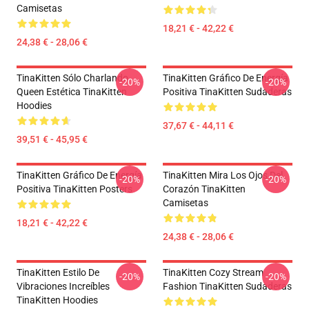
Camisetas
18,21 € - 42,22 €
24,38 € - 28,06 €
TinaKitten Sólo Charlando
TinaKitten Gráfico De Energía
-20%
-20%
Queen Estética TinaKitten
Positiva TinaKitten Sudaderas
Hoodies
37,67 € - 44,11 €
39,51 € - 45,95 €
TinaKitten Gráfico De Energía
TinaKitten Mira Los Ojos Del
-20%
-20%
Positiva TinaKitten Posters
Corazón TinaKitten
Camisetas
18,21 € - 42,22 €
24,38 € - 28,06 €
TinaKitten Estilo De
TinaKitten Cozy Stream
-20%
-20%
Vibraciones Increíbles
Fashion TinaKitten Sudaderas
TinaKitten Hoodies