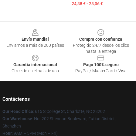
24,38 € - 28,06 €
Footer
Envío mundial
Compra con confianza
Enviamos a más de 200 países
Protegido 24/7 desde los clics
hasta la entrega
Garantía internacional
Pago 100% seguro
Ofrecido en el país de uso
PayPal / MasterCard / Visa
Contáctenos
Our Head Office
: 615 S College St, Charlotte, NC 28202
Our Warehouse
: No. 202 Shennan Boulevard, Futian District,
Shenzhen
Hour
: 9AM – 5PM (Mon – Fri)