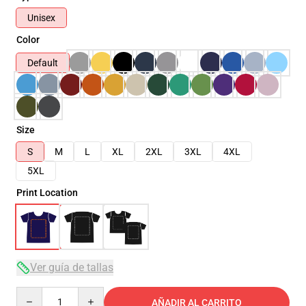
Unisex
Color
Default
Size
S
M
L
XL
2XL
3XL
4XL
5XL
Print Location
Ver guía de tallas
Quantity
AÑADIR AL CARRITO