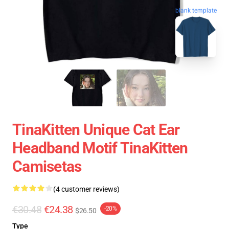
blank template
TinaKitten Unique Cat Ear
Headband Motif TinaKitten
Camisetas
(4 customer reviews)
€30.48
€24.38
-20%
$26.50
Type