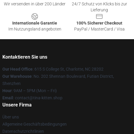
Wir versenden in über 200 Länder
24/7 Schutz von Klicks bis zur
Lieferung
Internationale Garantie
100% Sicherer Checkout
Im Nutzungsland angeboten
PayPal / MasterCard / Visa
Kontaktieren Sie uns
Our Head Office
: 615 S College St, Charlotte, NC 28202
Our Warehouse
: No. 202 Shennan Boulevard, Futian District,
Shenzhen
Hour
: 9AM – 5PM (Mon – Fri)
Email
: contact@tina-kitten.shop
Unsere Firma
Über uns
Allgemeine Geschäftsbedingungen
Datenschutzrichtlinien