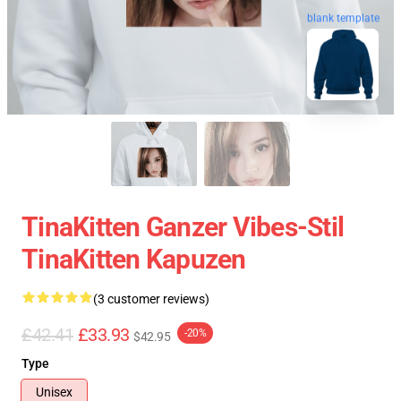
blank template
TinaKitten Ganzer Vibes-Stil
TinaKitten Kapuzen
(3 customer reviews)
£42.41
£33.93
-20%
$42.95
Type
Unisex