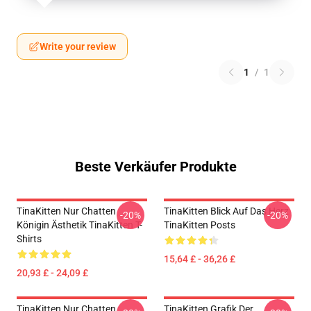
Write your review
1
/
1
Beste Verkäufer Produkte
TinaKitten Nur Chatten
TinaKitten Blick Auf Das Herz
-20%
-20%
Königin Ästhetik TinaKitten T-
TinaKitten Posts
Shirts
15,64 £ - 36,26 £
20,93 £ - 24,09 £
TinaKitten Nur Chatten
TinaKitten Grafik Der