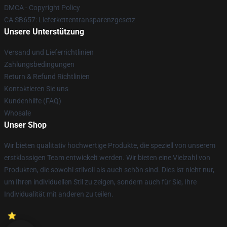
DMCA - Copyright Policy
CA SB657: Lieferkettentransparenzgesetz
Unsere Unterstützung
Versand und Lieferrichtlinien
Zahlungsbedingungen
Return & Refund Richtlinien
Kontaktieren Sie uns
Kundenhilfe (FAQ)
Whosale
Unser Shop
Wir bieten qualitativ hochwertige Produkte, die speziell von unserem
erstklassigen Team entwickelt werden. Wir bieten eine Vielzahl von
Produkten, die sowohl stilvoll als auch schön sind. Dies ist nicht nur,
um Ihren individuellen Stil zu zeigen, sondern auch für Sie, Ihre
Individualität mit anderen zu teilen.