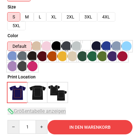
Size
S
M
L
XL
2XL
3XL
4XL
5XL
Color
Default
Print Location
Größentabelle anzeigen
Quantity
IN DEN WARENKORB