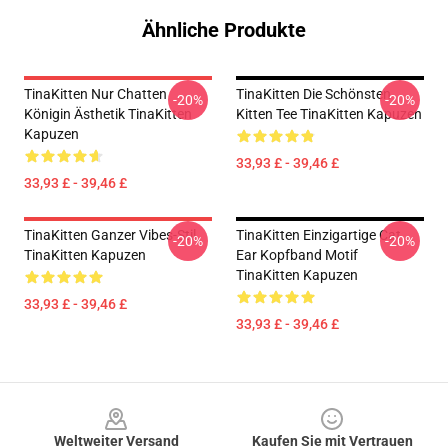
Ähnliche Produkte
TinaKitten Nur Chatten
TinaKitten Die Schönsten
-20%
-20%
Königin Ästhetik TinaKitten
Kitten Tee TinaKitten Kapuzen
Kapuzen
33,93 £ - 39,46 £
33,93 £ - 39,46 £
TinaKitten Ganzer Vibes-Stil
TinaKitten Einzigartige Cat
-20%
-20%
TinaKitten Kapuzen
Ear Kopfband Motif
TinaKitten Kapuzen
33,93 £ - 39,46 £
33,93 £ - 39,46 £
Footer
Weltweiter Versand
Kaufen Sie mit Vertrauen