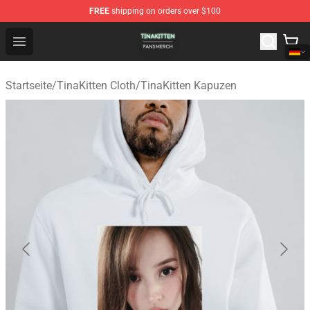
FREE
shipping on orders over $100
TinaKitten Shop - Official TinaKitten Merchandise Store
Open menu
Startseite
/
TinaKitten Cloth
/
TinaKitten Kapuzen