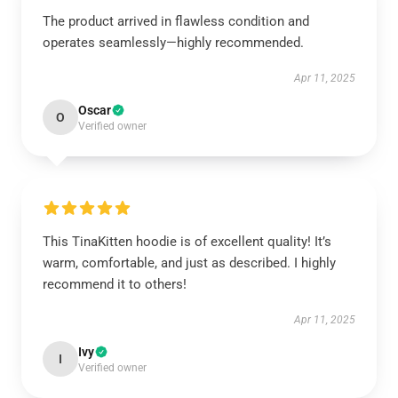
The product arrived in flawless condition and
operates seamlessly—highly recommended.
Apr 11, 2025
Oscar
O
Verified owner
This TinaKitten hoodie is of excellent quality! It’s
warm, comfortable, and just as described. I highly
recommend it to others!
Apr 11, 2025
Ivy
I
Verified owner