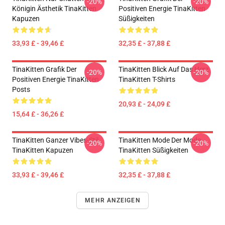
-20%
-20%
Königin Ästhetik TinaKitten
Positiven Energie TinaKitten
Kapuzen
Süßigkeiten
33,93 £ - 39,46 £
32,35 £ - 37,88 £
TinaKitten Grafik Der
TinaKitten Blick Auf Das Herz
-20%
-20%
Positiven Energie TinaKitten
TinaKitten T-Shirts
Posts
20,93 £ - 24,09 £
15,64 £ - 36,26 £
TinaKitten Ganzer Vibes-Stil
TinaKitten Mode Der Mode
-20%
-20%
TinaKitten Kapuzen
TinaKitten Süßigkeiten
33,93 £ - 39,46 £
32,35 £ - 37,88 £
MEHR ANZEIGEN