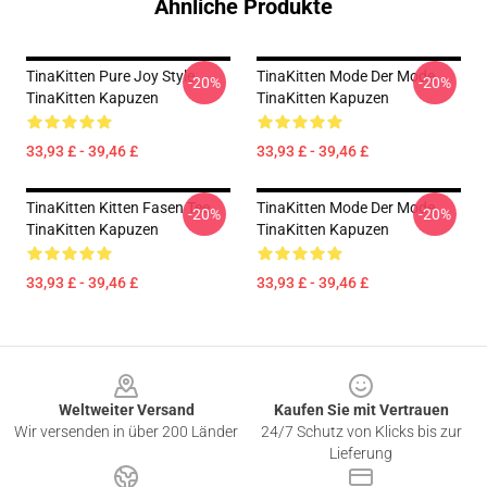
Ähnliche Produkte
TinaKitten Pure Joy Style
TinaKitten Mode Der Mode
-20%
-20%
TinaKitten Kapuzen
TinaKitten Kapuzen
33,93 £ - 39,46 £
33,93 £ - 39,46 £
TinaKitten Kitten Fasen Tee
TinaKitten Mode Der Mode
-20%
-20%
TinaKitten Kapuzen
TinaKitten Kapuzen
33,93 £ - 39,46 £
33,93 £ - 39,46 £
Footer
Weltweiter Versand
Kaufen Sie mit Vertrauen
Wir versenden in über 200 Länder
24/7 Schutz von Klicks bis zur
Lieferung