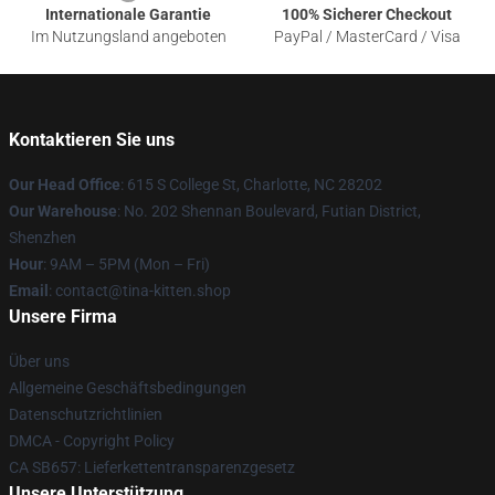
Internationale Garantie
100% Sicherer Checkout
Im Nutzungsland angeboten
PayPal / MasterCard / Visa
Kontaktieren Sie uns
Our Head Office
: 615 S College St, Charlotte, NC 28202
Our Warehouse
: No. 202 Shennan Boulevard, Futian District,
Shenzhen
Hour
: 9AM – 5PM (Mon – Fri)
Email
: contact@tina-kitten.shop
Unsere Firma
Über uns
Allgemeine Geschäftsbedingungen
Datenschutzrichtlinien
DMCA - Copyright Policy
CA SB657: Lieferkettentransparenzgesetz
Unsere Unterstützung