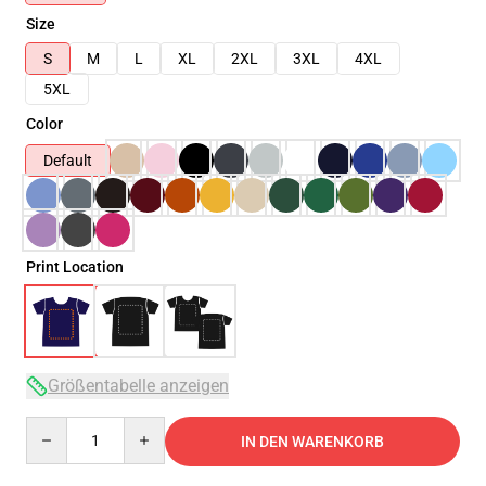
Size
S
M
L
XL
2XL
3XL
4XL
5XL
Color
Default
Print Location
Größentabelle anzeigen
Quantity
IN DEN WARENKORB