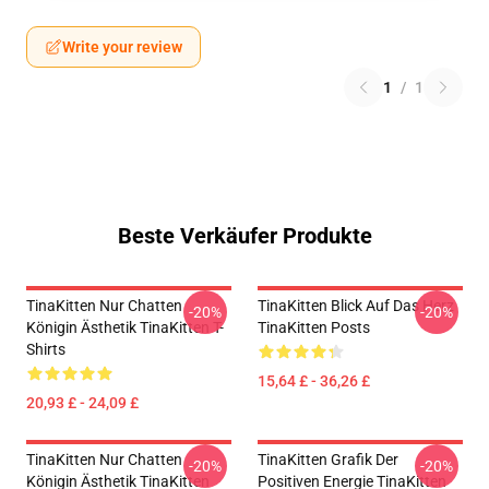
Write your review
1
/
1
Beste Verkäufer Produkte
TinaKitten Nur Chatten
TinaKitten Blick Auf Das Herz
-20%
-20%
Königin Ästhetik TinaKitten T-
TinaKitten Posts
Shirts
15,64 £ - 36,26 £
20,93 £ - 24,09 £
TinaKitten Nur Chatten
TinaKitten Grafik Der
-20%
-20%
Königin Ästhetik TinaKitten
Positiven Energie TinaKitten