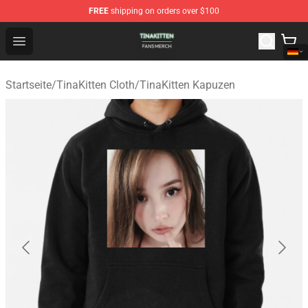
FREE
shipping on orders over $100
TinaKitten Shop - Official TinaKitten Merchandise Store
Open menu
Startseite
/
TinaKitten Cloth
/
TinaKitten Kapuzen