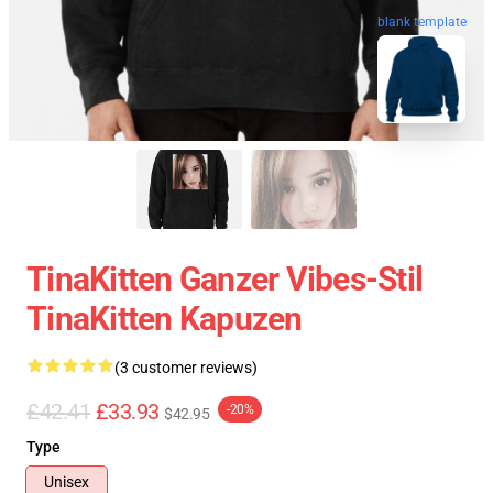
blank template
TinaKitten Ganzer Vibes-Stil
TinaKitten Kapuzen
(3 customer reviews)
£42.41
£33.93
-20%
$42.95
Type
Unisex