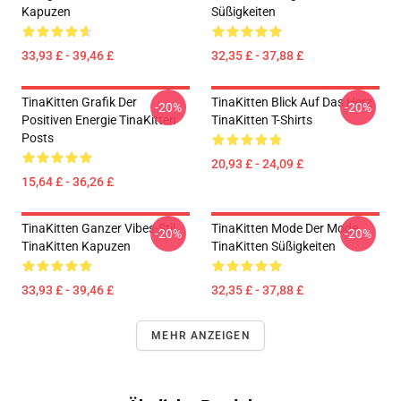
Kapuzen
Süßigkeiten
33,93 £ - 39,46 £
32,35 £ - 37,88 £
TinaKitten Grafik Der
TinaKitten Blick Auf Das Herz
-20%
-20%
Positiven Energie TinaKitten
TinaKitten T-Shirts
Posts
20,93 £ - 24,09 £
15,64 £ - 36,26 £
TinaKitten Ganzer Vibes-Stil
TinaKitten Mode Der Mode
-20%
-20%
TinaKitten Kapuzen
TinaKitten Süßigkeiten
33,93 £ - 39,46 £
32,35 £ - 37,88 £
MEHR ANZEIGEN