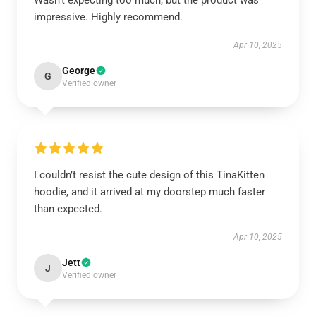
Wasn't expecting too much, but the product was
impressive. Highly recommend.
Apr 10, 2025
George
G
Verified owner
I couldn’t resist the cute design of this TinaKitten
hoodie, and it arrived at my doorstep much faster
than expected.
Apr 10, 2025
Jett
J
Verified owner