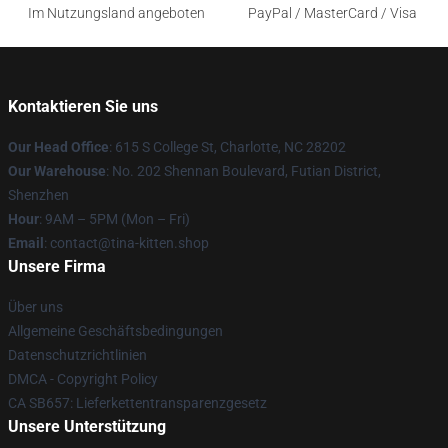
Im Nutzungsland angeboten
PayPal / MasterCard / Visa
Kontaktieren Sie uns
Our Head Office
: 615 S College St, Charlotte, NC 28202
Our Warehouse
: No. 202 Shennan Boulevard, Futian District,
Shenzhen
Hour
: 9AM – 5PM (Mon – Fri)
Email
: contact@tina-kitten.shop
Unsere Firma
Über uns
Allgemeine Geschäftsbedingungen
Datenschutzrichtlinien
DMCA - Copyright Policy
CA SB657: Lieferkettentransparenzgesetz
Unsere Unterstützung