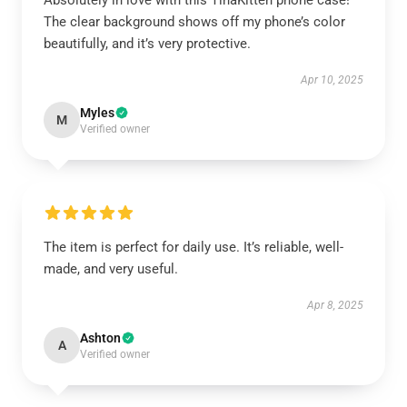
Absolutely in love with this TinaKitten phone case!
The clear background shows off my phone’s color
beautifully, and it’s very protective.
Apr 10, 2025
Myles
M
Verified owner
The item is perfect for daily use. It’s reliable, well-
made, and very useful.
Apr 8, 2025
Ashton
A
Verified owner