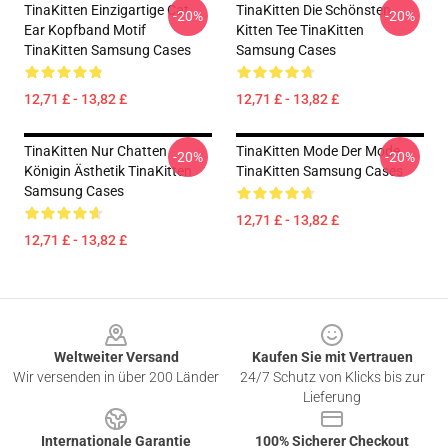
TinaKitten Einzigartige Cat
TinaKitten Die Schönsten
-20%
-20%
Ear Kopfband Motif
Kitten Tee TinaKitten
TinaKitten Samsung Cases
Samsung Cases
12,71 £ - 13,82 £
12,71 £ - 13,82 £
TinaKitten Nur Chatten
TinaKitten Mode Der Mode
-20%
-20%
Königin Ästhetik TinaKitten
TinaKitten Samsung Cases
Samsung Cases
12,71 £ - 13,82 £
12,71 £ - 13,82 £
Footer
Weltweiter Versand
Kaufen Sie mit Vertrauen
Wir versenden in über 200 Länder
24/7 Schutz von Klicks bis zur
Lieferung
Internationale Garantie
100% Sicherer Checkout