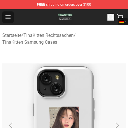
FREE
shipping on orders over $100
TinaKitten Shop - Official TinaKitten Merchandise Store
Open menu
Startseite
/
TinaKitten Rechtssachen
/
TinaKitten Samsung Cases