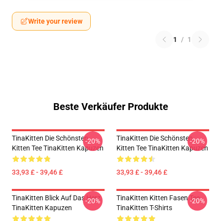
Write your review
1
/
1
Beste Verkäufer Produkte
TinaKitten Die Schönsten
TinaKitten Die Schönsten
-20%
-20%
Kitten Tee TinaKitten Kapuzen
Kitten Tee TinaKitten Kapuzen
33,93 £ - 39,46 £
33,93 £ - 39,46 £
TinaKitten Blick Auf Das Herz
TinaKitten Kitten Fasen Tee
-20%
-20%
TinaKitten Kapuzen
TinaKitten T-Shirts