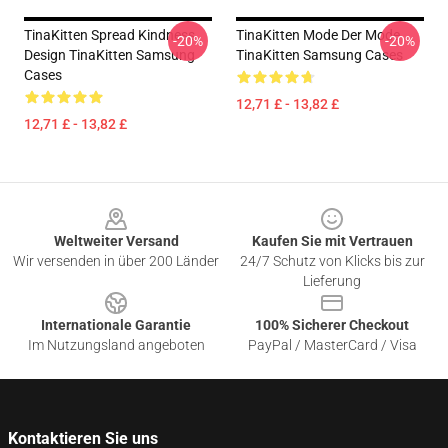
TinaKitten Spread Kindness
TinaKitten Mode Der Mode
-20%
-20%
Design TinaKitten Samsung
TinaKitten Samsung Cases
Cases
12,71 £ - 13,82 £
12,71 £ - 13,82 £
Footer
Weltweiter Versand
Kaufen Sie mit Vertrauen
Wir versenden in über 200 Länder
24/7 Schutz von Klicks bis zur
Lieferung
Internationale Garantie
100% Sicherer Checkout
Im Nutzungsland angeboten
PayPal / MasterCard / Visa
Kontaktieren Sie uns