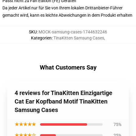
Passt nicht zu Fan Edition (FE) Geräten
Da jeder Artikel nur für Sie von Ihrem lokalen Drittanbieter-Führer
gemacht wird, kann es leichte Abweichungen in dem Produkt erhalten
SKU
:
MOCK-samsung-cases-1744632246
Kategorien
:
TinaKitten Samsung Cases
,
What Customers Say
4 reviews for TinaKitten Einzigartige
Cat Ear Kopfband Motif TinaKitten
Samsung Cases
★★★★★
75%
★★★★☆
25%