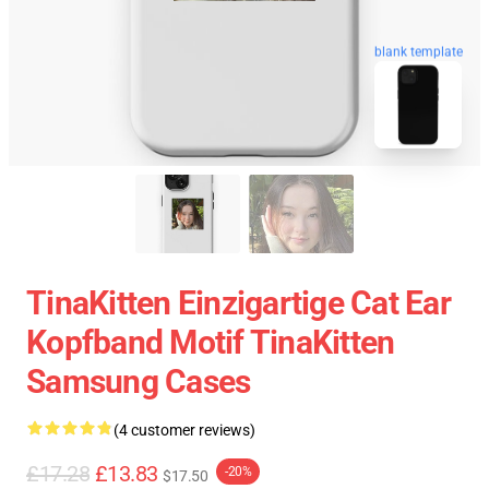
blank template
TinaKitten Einzigartige Cat Ear
Kopfband Motif TinaKitten
Samsung Cases
(4 customer reviews)
£17.28
£13.83
-20%
$17.50