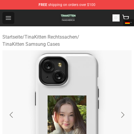
FREE
shipping on orders over $100
TinaKitten Shop - Official TinaKitten Merchandise Store
Open menu
Startseite
/
TinaKitten Rechtssachen
/
TinaKitten Samsung Cases