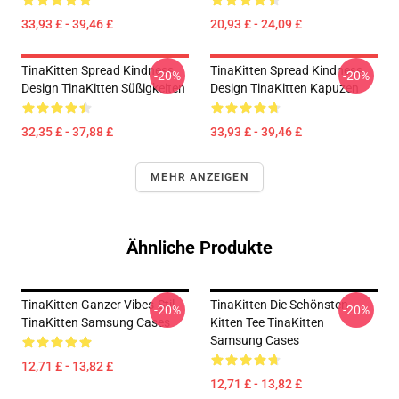
33,93 £ - 39,46 £
20,93 £ - 24,09 £
TinaKitten Spread Kindness
TinaKitten Spread Kindness
-20%
-20%
Design TinaKitten Süßigkeiten
Design TinaKitten Kapuzen
32,35 £ - 37,88 £
33,93 £ - 39,46 £
MEHR ANZEIGEN
Ähnliche Produkte
TinaKitten Ganzer Vibes-Stil
TinaKitten Die Schönsten
-20%
-20%
TinaKitten Samsung Cases
Kitten Tee TinaKitten
Samsung Cases
12,71 £ - 13,82 £
12,71 £ - 13,82 £