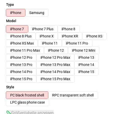
Type
iPhone
Samsung
Model
iPhone 7
iPhone 7 Plus
iPhone 8
iPhone 8 Plus
iPhone X
iPhone XR
iPhone XS
iPhone XS Max
iPhone 11
iPhone 11 Pro
iPhone 11 Pro Max
iPhone 12
iPhone 12 Mini
iPhone 12 Pro
iPhone 12 Pro Max
iPhone 13
iPhone 13 Pro
iPhone 13 Pro Max
iPhone 14
iPhone 14 Pro
iPhone 14 Pro Max
iPhone 15
iPhone 15 Pro
iPhone 15 Pro Max
Style
PC black frosted shell
RPC transparent soft shell
LPC glass phone case
Größentabelle anzeigen