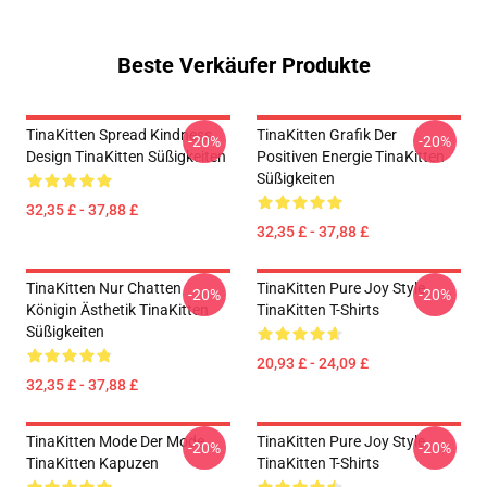
Beste Verkäufer Produkte
TinaKitten Spread Kindness
TinaKitten Grafik Der
-20%
-20%
Design TinaKitten Süßigkeiten
Positiven Energie TinaKitten
Süßigkeiten
32,35 £ - 37,88 £
32,35 £ - 37,88 £
TinaKitten Nur Chatten
TinaKitten Pure Joy Style
-20%
-20%
Königin Ästhetik TinaKitten
TinaKitten T-Shirts
Süßigkeiten
20,93 £ - 24,09 £
32,35 £ - 37,88 £
TinaKitten Mode Der Mode
TinaKitten Pure Joy Style
-20%
-20%
TinaKitten Kapuzen
TinaKitten T-Shirts