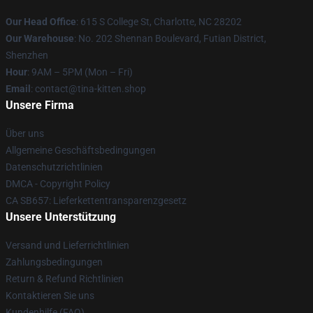
Our Head Office
: 615 S College St, Charlotte, NC 28202
Our Warehouse
: No. 202 Shennan Boulevard, Futian District,
Shenzhen
Hour
: 9AM – 5PM (Mon – Fri)
Email
: contact@tina-kitten.shop
Unsere Firma
Über uns
Allgemeine Geschäftsbedingungen
Datenschutzrichtlinien
DMCA - Copyright Policy
CA SB657: Lieferkettentransparenzgesetz
Unsere Unterstützung
Versand und Lieferrichtlinien
Zahlungsbedingungen
Return & Refund Richtlinien
Kontaktieren Sie uns
Kundenhilfe (FAQ)