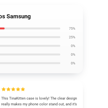
asos Samsung
75%
25%
0%
0%
0%
This TinaKitten case is lovely! The clear design
really makes my phone color stand out, and it’s