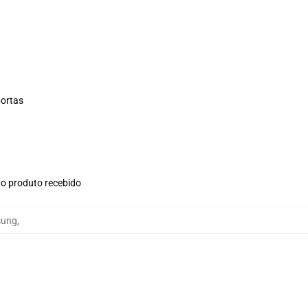
portas
no produto recebido
sung
,