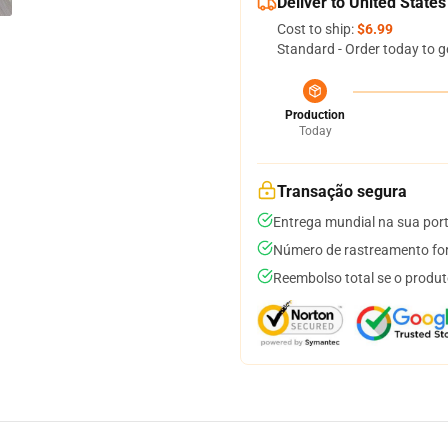
Deliver to United States
Cost to ship:
$6.99
Standard - Order today to g
Production
Today
Transação segura
Entrega mundial na sua por
Número de rastreamento for
Reembolso total se o produt