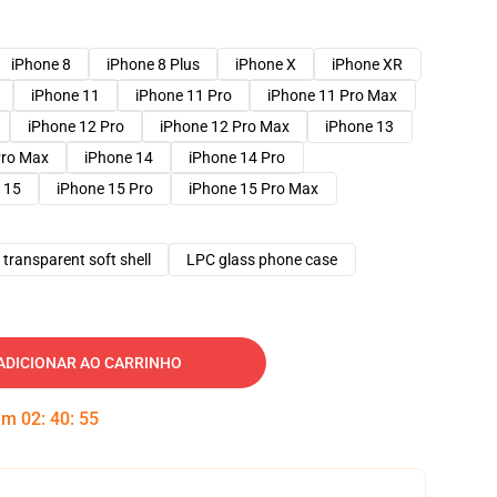
iPhone 8
iPhone 8 Plus
iPhone X
iPhone XR
iPhone 11
iPhone 11 Pro
iPhone 11 Pro Max
iPhone 12 Pro
iPhone 12 Pro Max
iPhone 13
Pro Max
iPhone 14
iPhone 14 Pro
 15
iPhone 15 Pro
iPhone 15 Pro Max
transparent soft shell
LPC glass phone case
ADICIONAR AO CARRINHO
 em
02
:
40
:
54