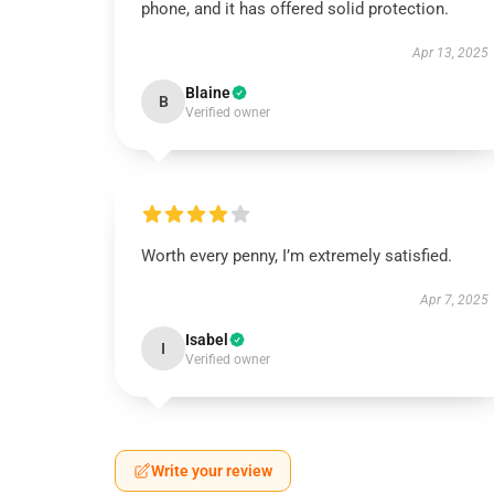
phone, and it has offered solid protection.
Apr 13, 2025
Blaine
B
Verified owner
Worth every penny, I’m extremely satisfied.
Apr 7, 2025
Isabel
I
Verified owner
Write your review