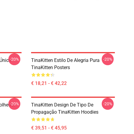
-20%
-20%
 Único
TinaKitten Estilo De Alegria Pura
TinaKitten Posters
€ 18,21 - € 42,22
-20%
-20%
olhedor
TinaKitten Design De Tipo De
Propagação TinaKitten Hoodies
€ 39,51 - € 45,95