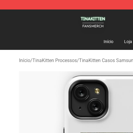
TinaKitten Shop - Official TinaKitten Merchandise Stor
Início
Loja
Início
/
TinaKitten Processos
/
TinaKitten Casos Samsu