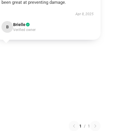
been great at preventing damage.
Apr 8, 2025
Brielle
B
Verified owner
1
/
1