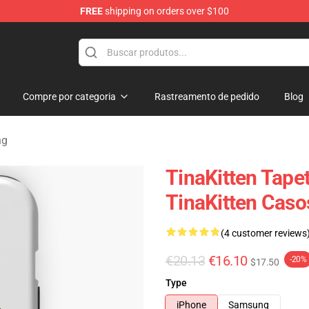
FREE
shipping on orders over $100
e
Compre por categoria
Rastreamento de pedido
Blog
ng
TinaKitten Tape
TinaKitten Cas
(4 customer reviews
€20.13
€16.10
-20%
$17.50
Type
iPhone
Samsung