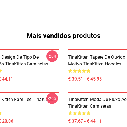
Mais vendidos produtos
-20%
n Design De Tipo De
TinaKitten Tapete De Ouvido
o TinaKitten Camisetas
Motivo TinaKitten Hoodies
€ 44,11
€ 39,51 - € 45,95
-20%
 Kitten Fam Tee TinaKitten T-
TinaKitten Moda De Fluxo Ac
TinaKitten Camisetas
€ 28,06
€ 37,67 - € 44,11