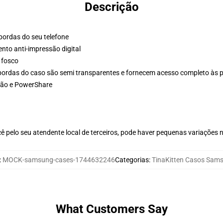
Descrição
 bordas do seu telefone
to anti-impressão digital
 fosco
bordas do caso são semi transparentes e fornecem acesso completo às 
rão e PowerShare
ê pelo seu atendente local de terceiros, pode haver pequenas variações 
:
MOCK-samsung-cases-1744632246
Categorias
:
TinaKitten Casos Sam
What Customers Say