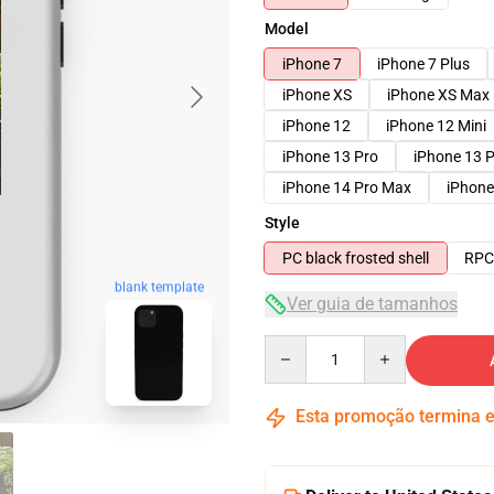
Model
iPhone 7
iPhone 7 Plus
iPhone XS
iPhone XS Max
iPhone 12
iPhone 12 Mini
iPhone 13 Pro
iPhone 13 
iPhone 14 Pro Max
iPhone
Style
PC black frosted shell
RPC 
blank template
Ver guia de tamanhos
Quantity
Esta promoção termina