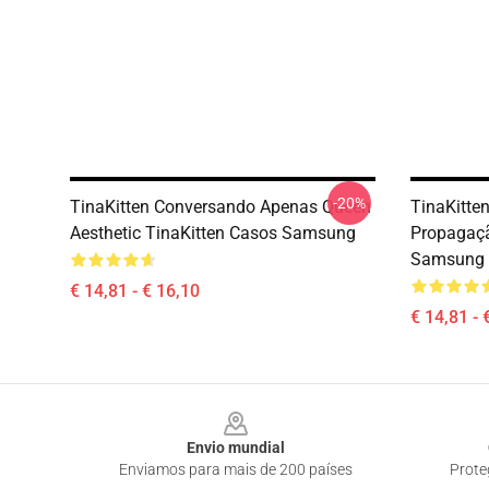
-20%
TinaKitten Conversando Apenas Queen
TinaKitte
Aesthetic TinaKitten Casos Samsung
Propagaçã
Samsung
€ 14,81 - € 16,10
€ 14,81 - 
Footer
Envio mundial
Enviamos para mais de 200 países
Prote