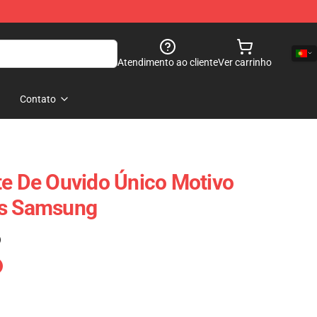
Atendimento ao cliente
Ver carrinho
Contato
te De Ouvido Único Motivo
os Samsung
)