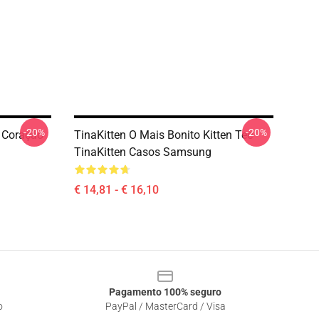
-20%
-20%
e Coração
TinaKitten O Mais Bonito Kitten Tee
TinaKitten Casos Samsung
€ 14,81 - € 16,10
Pagamento 100% seguro
o
PayPal / MasterCard / Visa