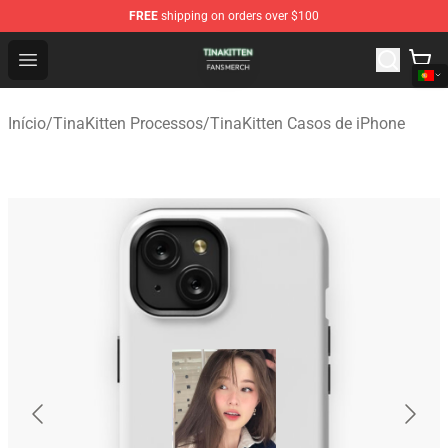
FREE
shipping on orders over $100
TinaKitten Shop - Official TinaKitten Merchandise Store
Open menu
Início
/
TinaKitten Processos
/
TinaKitten Casos de iPhone