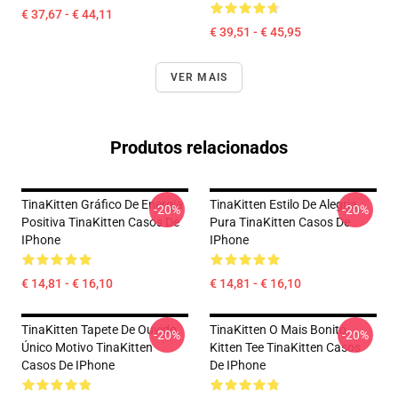
€ 37,67 - € 44,11
€ 39,51 - € 45,95
VER MAIS
Produtos relacionados
TinaKitten Gráfico De Energia
TinaKitten Estilo De Alegria
-20%
-20%
Positiva TinaKitten Casos De
Pura TinaKitten Casos De
IPhone
IPhone
€ 14,81 - € 16,10
€ 14,81 - € 16,10
TinaKitten Tapete De Ouvido
TinaKitten O Mais Bonito
-20%
-20%
Único Motivo TinaKitten
Kitten Tee TinaKitten Casos
Casos De IPhone
De IPhone