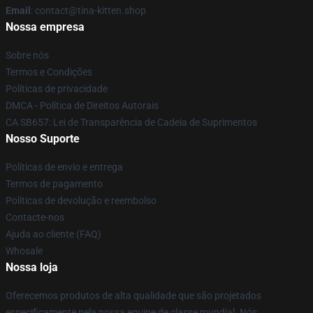
Email
: contact@tina-kitten.shop
Nossa empresa
Sobre nós
Termos e Condições
Políticas de privacidade
DMCA - Política de Direitos Autorais
CA SB657: Lei de Transparência de Cadeia de Suprimentos
Nosso Suporte
Políticas de envio e entrega
Termos de pagamento
Políticas de devolução e reembolso
Contacte-nos
Ajuda ao cliente (FAQ)
Whosale
Nossa loja
Oferecemos produtos de alta qualidade que são projetados
especificamente pela nossa equipe de classe mundial. Nós