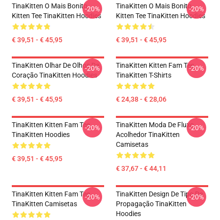
TinaKitten O Mais Bonito
TinaKitten O Mais Bonito
-20%
-20%
Kitten Tee TinaKitten Hoodies
Kitten Tee TinaKitten Hoodies
€ 39,51 - € 45,95
€ 39,51 - € 45,95
TinaKitten Olhar De Olhos De
TinaKitten Kitten Fam Tee
-20%
-20%
Coração TinaKitten Hoodies
TinaKitten T-Shirts
€ 39,51 - € 45,95
€ 24,38 - € 28,06
TinaKitten Kitten Fam Tee
TinaKitten Moda De Fluxo
-20%
-20%
TinaKitten Hoodies
Acolhedor TinaKitten
Camisetas
€ 39,51 - € 45,95
€ 37,67 - € 44,11
TinaKitten Kitten Fam Tee
TinaKitten Design De Tipo De
-20%
-20%
TinaKitten Camisetas
Propagação TinaKitten
Hoodies