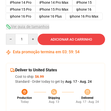
iPhone 14 Pro
iPhone 14 Pro Max
iPhone 15
iPhone 15 Pro
iPhone 15 Pro Max
iphone 16
iphone 16 Pro
iphone 16 Plus
iphone 16 Pro Max
Ver guia de tamanhos
Quantity
ADICIONAR AO CARRINHO
Esta promoção termina em
03
:
59
:
53
Deliver to United States
Cost to ship:
$6.99
Standard - Order today to get by
Aug. 17 - Aug. 24
Production
Shipping
Delivered
Today
Aug. 13
Aug. 17 - Aug. 24