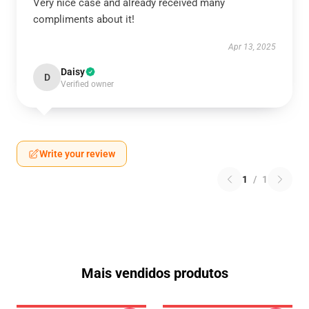
Very nice case and already received many
compliments about it!
Apr 13, 2025
Daisy
D
Verified owner
Write your review
1
/
1
Mais vendidos produtos