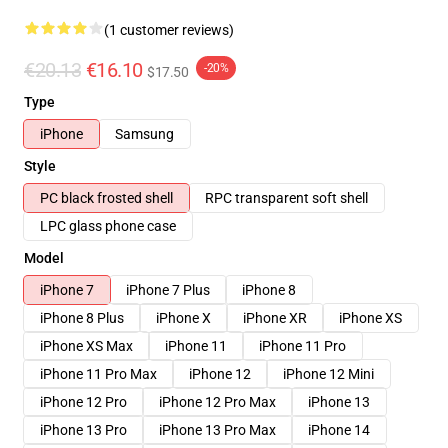
(1 customer reviews)
€20.13
€16.10
-20%
$17.50
Type
iPhone
Samsung
Style
PC black frosted shell
RPC transparent soft shell
LPC glass phone case
Model
iPhone 7
iPhone 7 Plus
iPhone 8
iPhone 8 Plus
iPhone X
iPhone XR
iPhone XS
iPhone XS Max
iPhone 11
iPhone 11 Pro
iPhone 11 Pro Max
iPhone 12
iPhone 12 Mini
iPhone 12 Pro
iPhone 12 Pro Max
iPhone 13
iPhone 13 Pro
iPhone 13 Pro Max
iPhone 14