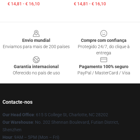
€ 14,81 - € 16,10
€ 14,81 - € 16,10
Footer
Envio mundial
Compre com confiança
Enviamos para mais de 200 países
Protegido 24/7, do clique à
entrega
Garantia internacional
Pagamento 100% seguro
Oferecido no país de uso
PayPal / MasterCard / Visa
Contacte-nos
Our Head Office
: 615 S College St, Charlotte, NC 28202
Our Warehouse
: No. 202 Shennan Boulevard, Futian District,
Shenzhen
Hour
: 9AM – 5PM (Mon – Fri)