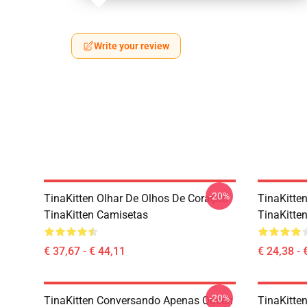
Write your review
-20%
TinaKitten Olhar De Olhos De Coração
TinaKitten
TinaKitten Camisetas
TinaKitten
€ 37,67 - € 44,11
€ 24,38 - 
-20%
TinaKitten Conversando Apenas Queen
TinaKitte