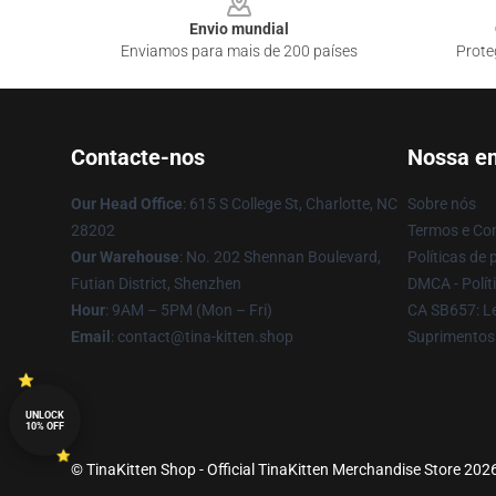
Envio mundial
Enviamos para mais de 200 países
Prote
Contacte-nos
Nossa e
Our Head Office
: 615 S College St, Charlotte, NC
Sobre nós
28202
Termos e Co
Our Warehouse
: No. 202 Shennan Boulevard,
Políticas de 
Futian District, Shenzhen
DMCA - Políti
Hour
: 9AM – 5PM (Mon – Fri)
CA SB657: Le
Email
: contact@tina-kitten.shop
Suprimentos
UNLOCK
10% OFF
© TinaKitten Shop - Official TinaKitten Merchandise Store 2026 