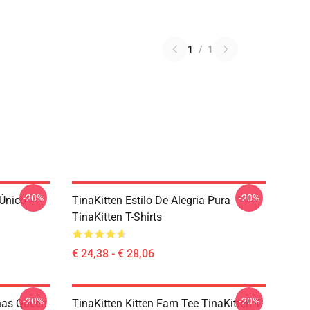
1
/
1
-20%
-20%
 Único
TinaKitten Estilo De Alegria Pura
TinaKitten T-Shirts
€ 24,38 - € 28,06
-20%
-20%
nas Queen
TinaKitten Kitten Fam Tee TinaKitten T-