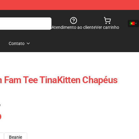
Atendimento ao cliente
Ver carrinho
Contato
en Fam Tee TinaKitten Chapéus
)
Beanie