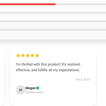
I’m thrilled with this product! It’s resilient,
effective, and fulfills all my expectations.
Apr 8, 2025
Megan
M
Verified owner