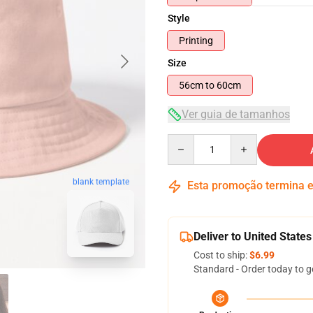
Style
Printing
Size
56cm to 60cm
Ver guia de tamanhos
Quantity
blank template
Esta promoção termina
Deliver to United States
Cost to ship:
$6.99
Standard - Order today to g