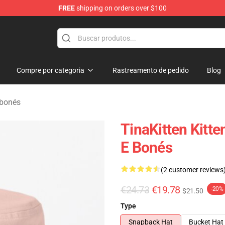
FREE
shipping on orders over $100
e
Compre por categoria
Rastreamento de pedido
Blog
 bonés
TinaKitten Kitt
E Bonés
(2 customer reviews
€24.73
€19.78
-20%
$21.50
Type
Snapback Hat
Bucket Hat