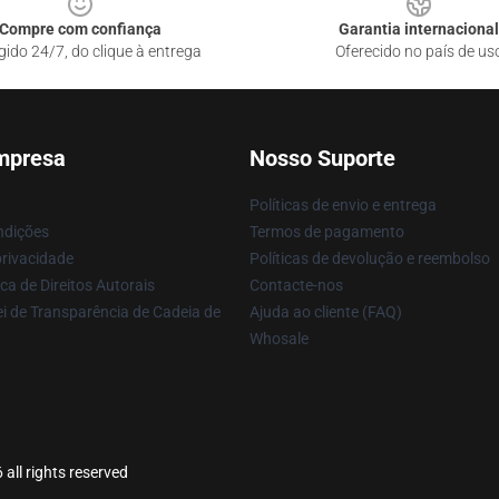
Compre com confiança
Garantia internacional
gido 24/7, do clique à entrega
Oferecido no país de us
mpresa
Nosso Suporte
Políticas de envio e entrega
ndições
Termos de pagamento
privacidade
Políticas de devolução e reembolso
ca de Direitos Autorais
Contacte-nos
i de Transparência de Cadeia de
Ajuda ao cliente (FAQ)
Whosale
all rights reserved