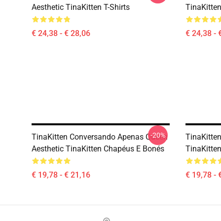
Aesthetic TinaKitten T-Shirts
TinaKitten
€ 24,38 - € 28,06
€ 24,38 - 
-20%
TinaKitten Conversando Apenas Queen
TinaKitten
Aesthetic TinaKitten Chapéus E Bonés
TinaKitte
€ 19,78 - € 21,16
€ 19,78 - 
Footer