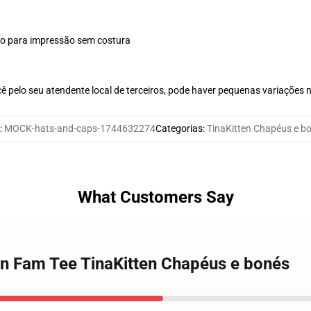
plo para impressão sem costura
ê pelo seu atendente local de terceiros, pode haver pequenas variações 
:
MOCK-hats-and-caps-1744632274
Categorias
:
TinaKitten Chapéus e b
What Customers Say
ten Fam Tee TinaKitten Chapéus e bonés