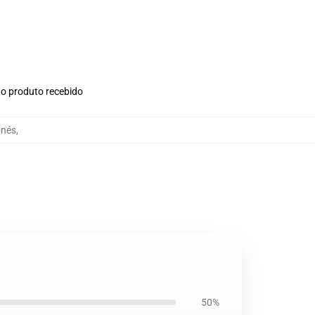
no produto recebido
onés
,
50%