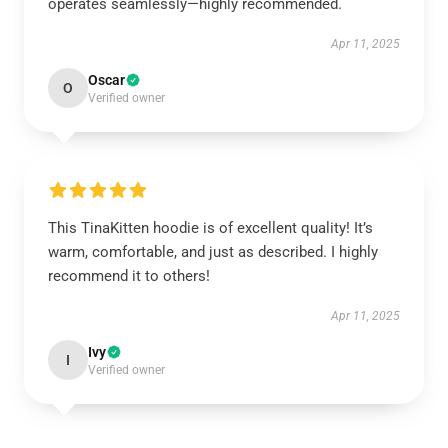
operates seamlessly—highly recommended.
Apr 11, 2025
Oscar
O
Verified owner
This TinaKitten hoodie is of excellent quality! It’s
warm, comfortable, and just as described. I highly
recommend it to others!
Apr 11, 2025
Ivy
I
Verified owner