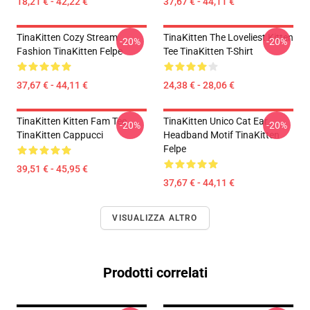
18,21 € - 42,22 €
37,67 € - 44,11 €
TinaKitten Cozy Stream
TinaKitten The Loveliest Kitten
-20%
-20%
Fashion TinaKitten Felpe
Tee TinaKitten T-Shirt
37,67 € - 44,11 €
24,38 € - 28,06 €
TinaKitten Kitten Fam Tee
TinaKitten Unico Cat Ear
-20%
-20%
TinaKitten Cappucci
Headband Motif TinaKitten
Felpe
39,51 € - 45,95 €
37,67 € - 44,11 €
VISUALIZZA ALTRO
Prodotti correlati