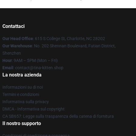
Contattaci
Our Head Office
: 615 S College St, Charlotte, NC 28202
Our Warehouse
: No. 202 Shennan Boulevard, Futian District,
Shenzhen
Hour
: 9AM – 5PM (Mon – Fri)
Email
: contact@tina-kitten.shop
La nostra azienda
Informazioni su di noi
Termini e condizioni
Informativa sulla privacy
DMCA - Informativa sul copyright
CA SB657: Legge sulla trasparenza della catena di fornitura
Il nostro supporto
Condizioni di spedizione e consegna