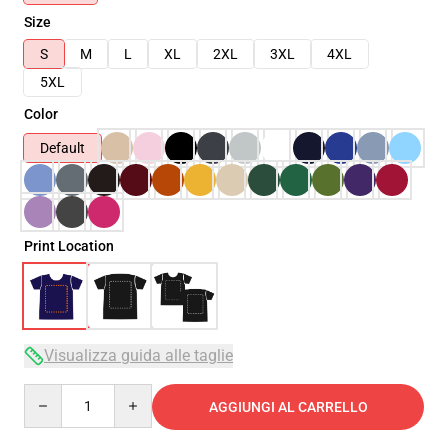
Size
S
M
L
XL
2XL
3XL
4XL
5XL
Color
Default
Print Location
Visualizza guida alle taglie
Quantity
AGGIUNGI AL CARRELLO