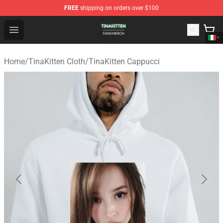
FREE
shipping on orders over $100
TinaKitten Shop - Official TinaKitten Merchandise Store
Open menu
Home
/
TinaKitten Cloth
/
TinaKitten Cappucci