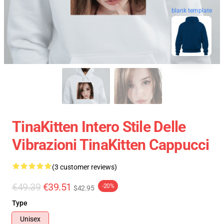
blank template
TinaKitten Intero Stile Delle
Vibrazioni TinaKitten Cappucci
(3 customer reviews)
€49.39
€39.51
-20%
$42.95
Type
Unisex