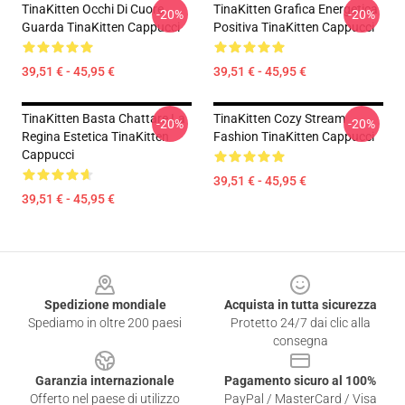
TinaKitten Occhi Di Cuore
TinaKitten Grafica Energetica
-20%
-20%
Guarda TinaKitten Cappucci
Positiva TinaKitten Cappucci
39,51 € - 45,95 €
39,51 € - 45,95 €
TinaKitten Basta Chattare La
TinaKitten Cozy Stream
-20%
-20%
Regina Estetica TinaKitten
Fashion TinaKitten Cappucci
Cappucci
39,51 € - 45,95 €
39,51 € - 45,95 €
Footer
Spedizione mondiale
Acquista in tutta sicurezza
Spediamo in oltre 200 paesi
Protetto 24/7 dai clic alla
consegna
Garanzia internazionale
Pagamento sicuro al 100%
Offerto nel paese di utilizzo
PayPal / MasterCard / Visa