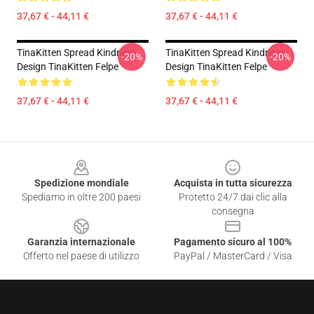
37,67 € - 44,11 €
37,67 € - 44,11 €
TinaKitten Spread Kindness
TinaKitten Spread Kindness
-20%
-20%
Design TinaKitten Felpe
Design TinaKitten Felpe
37,67 € - 44,11 €
37,67 € - 44,11 €
Footer
Spedizione mondiale
Acquista in tutta sicurezza
Spediamo in oltre 200 paesi
Protetto 24/7 dai clic alla
consegna
Garanzia internazionale
Pagamento sicuro al 100%
Offerto nel paese di utilizzo
PayPal / MasterCard / Visa