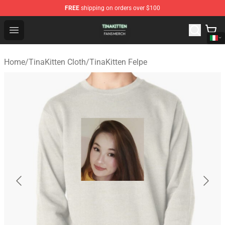
FREE
shipping on orders over $100
TinaKitten Shop - Official TinaKitten Merchandise Store
Open menu
Home
/
TinaKitten Cloth
/
TinaKitten Felpe