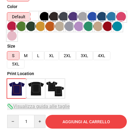
Color
Default
Size
S
M
L
XL
2XL
3XL
4XL
5XL
Print Location
Visualizza guida alle taglie
Quantity
AGGIUNGI AL CARRELLO