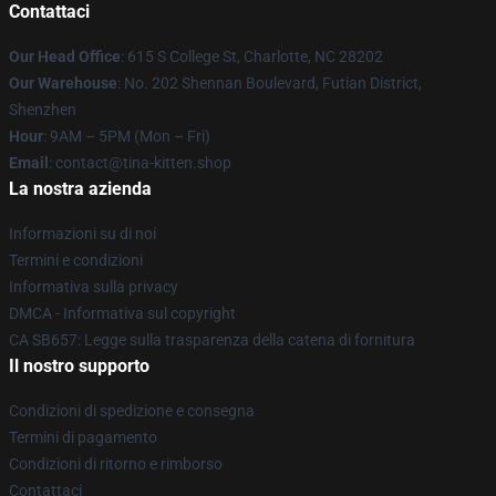
Contattaci
Our Head Office
: 615 S College St, Charlotte, NC 28202
Our Warehouse
: No. 202 Shennan Boulevard, Futian District,
Shenzhen
Hour
: 9AM – 5PM (Mon – Fri)
Email
: contact@tina-kitten.shop
La nostra azienda
Informazioni su di noi
Termini e condizioni
Informativa sulla privacy
DMCA - Informativa sul copyright
CA SB657: Legge sulla trasparenza della catena di fornitura
Il nostro supporto
Condizioni di spedizione e consegna
Termini di pagamento
Condizioni di ritorno e rimborso
Contattaci