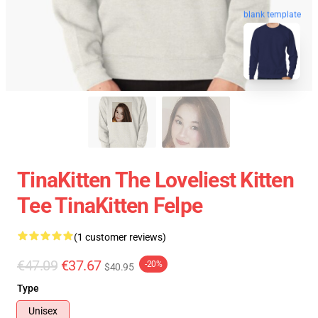
blank template
TinaKitten The Loveliest Kitten
Tee TinaKitten Felpe
(1 customer reviews)
€47.09
€37.67
-20%
$40.95
Type
Unisex