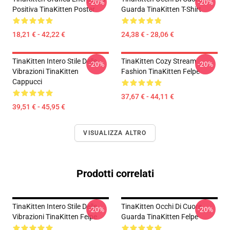
-20%
-20%
Positiva TinaKitten Poster
Guarda TinaKitten T-Shirt
18,21 € - 42,22 €
24,38 € - 28,06 €
TinaKitten Intero Stile Delle
TinaKitten Cozy Stream
-20%
-20%
Vibrazioni TinaKitten
Fashion TinaKitten Felpe
Cappucci
37,67 € - 44,11 €
39,51 € - 45,95 €
VISUALIZZA ALTRO
Prodotti correlati
TinaKitten Intero Stile Delle
TinaKitten Occhi Di Cuore
-20%
-20%
Vibrazioni TinaKitten Felpe
Guarda TinaKitten Felpe