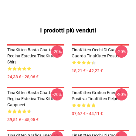
I prodotti più venduti
TinaKitten Basta Chattare La
TinaKitten Occhi Di Cuore
-20%
-20%
Regina Estetica TinaKitten T-
Guarda TinaKitten Poster
Shirt
18,21 € - 42,22 €
24,38 € - 28,06 €
TinaKitten Basta Chattare La
TinaKitten Grafica Energetica
-20%
-20%
Regina Estetica TinaKitten
Positiva TinaKitten Felpe
Cappucci
37,67 € - 44,11 €
39,51 € - 45,95 €
TinaKitten Grafica Energetica
TinaKitten Occhi Di Cuore