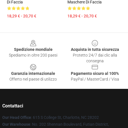
Di Faccia
Maschere Di Faccia
18,29 € - 20,70 €
18,29 € - 20,70 €
Footer
Spedizione mondiale
Acquista in tutta sicurezza
Spediamo in oltre 200 paesi
Protetto 24/7 dai clic alla
consegna
Garanzia internazionale
Pagamento sicuro al 100%
Offerto nel paese di utilizzo
PayPal / MasterCard / Visa
Contattaci
Our Head Office
: 615 S College St, Charlotte, NC 28202
Our Warehouse
: No. 202 Shennan Boulevard, Futian District,