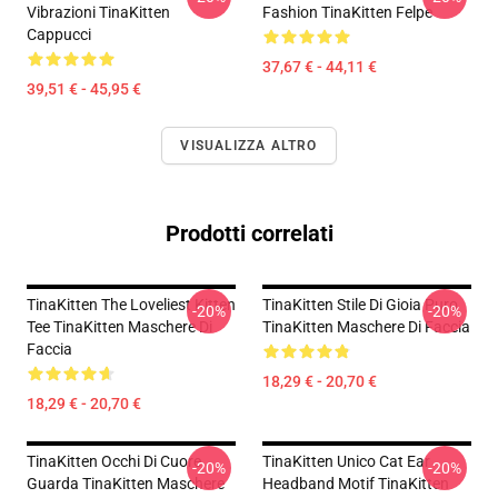
Vibrazioni TinaKitten
Fashion TinaKitten Felpe
Cappucci
37,67 € - 44,11 €
39,51 € - 45,95 €
VISUALIZZA ALTRO
Prodotti correlati
TinaKitten The Loveliest Kitten
TinaKitten Stile Di Gioia Puro
-20%
-20%
Tee TinaKitten Maschere Di
TinaKitten Maschere Di Faccia
Faccia
18,29 € - 20,70 €
18,29 € - 20,70 €
TinaKitten Occhi Di Cuore
TinaKitten Unico Cat Ear
-20%
-20%
Guarda TinaKitten Maschere
Headband Motif TinaKitten