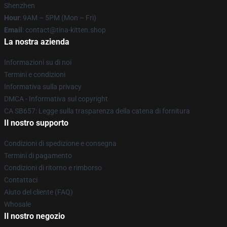
Shenzhen
Hour
: 9AM – 5PM (Mon – Fri)
Email
: contact@tina-kitten.shop
La nostra azienda
Informazioni su di noi
Termini e condizioni
Informativa sulla privacy
DMCA - Informativa sul copyright
CA SB657: Legge sulla trasparenza della catena di fornitura
Il nostro supporto
Condizioni di spedizione e consegna
Termini di pagamento
Condizioni di ritorno e rimborso
Contattaci
Aiuto del cliente (FAQ)
Whosale
Il nostro negozio