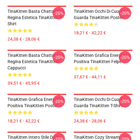
TinaKitten Basta Chattare La
TinaKitten Occhi Di Cuore
-20%
-20%
Regina Estetica TinaKitten T-
Guarda TinaKitten Poster
Shirt
18,21 € - 42,22 €
24,38 € - 28,06 €
TinaKitten Basta Chattare La
TinaKitten Grafica Energetica
-20%
-20%
Regina Estetica TinaKitten
Positiva TinaKitten Felpe
Cappucci
37,67 € - 44,11 €
39,51 € - 45,95 €
TinaKitten Grafica Energetica
TinaKitten Occhi Di Cuore
-20%
-20%
Positiva TinaKitten Poster
Guarda TinaKitten T-Shirt
18,21 € - 42,22 €
24,38 € - 28,06 €
TinaKitten Intero Stile Delle
TinaKitten Cozy Stream
-20%
-20%