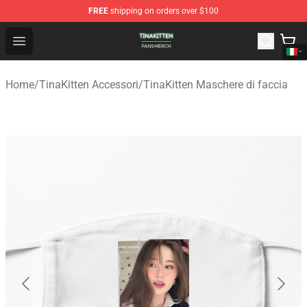
FREE
shipping on orders over $100
TinaKitten Shop - Official TinaKitten Merchandise Store
Open menu
Home
/
TinaKitten Accessori
/
TinaKitten Maschere di faccia