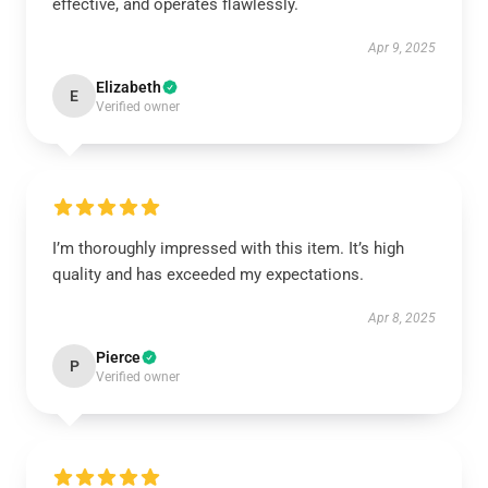
effective, and operates flawlessly.
Apr 9, 2025
Elizabeth
E
Verified owner
I’m thoroughly impressed with this item. It’s high
quality and has exceeded my expectations.
Apr 8, 2025
Pierce
P
Verified owner