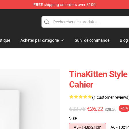
FREE
shipping on orders over $100
e
tique
Acheter par catégorie
Suivi de commande
Blog
TinaKitten Styl
Cahier
(1 customer reviews
€32.78
€26.22
-20%
$28.50
Size
A5 - 14,8x21cm
A6 - 10x1