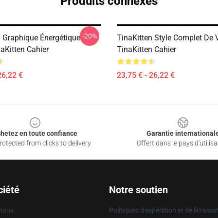
Produits connexes
-20%
n Graphique Énergétique
TinaKitten Style Complet De 
naKitten Cahier
TinaKitten Cahier
26,22 €
23,75 € - 26,22 €
hetez en toute confiance
Garantie international
otected from clicks to delivery
Offert dans le pays d'utilisa
ciété
Notre soutien
 nous
Politiques d'expédition et de livraiso