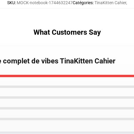
SKU
:
MOCK-notebook-1744632247
Catégories
:
TinaKitten Cahier
,
What Customers Say
e complet de vibes TinaKitten Cahier