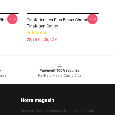
-20%
-20%
Vibes
TinaKitten Les Plus Beaux Chatons
TinaKitten Cahier
23,75 € - 26,22 €
e
Paiement 100% sécurisé
tion
PayPal / MasterCard / Visa
Notre magasin
n
Nous offrons des produits de haute qualité qui