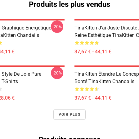
Produits les plus vendus
-20%
n Graphique Énergétique
TinaKitten J'ai Juste Discuté
naKitten Chandails
Reine Esthétique TinaKitten 
44,11 €
37,67 € - 44,11 €
-20%
 Style De Joie Pure
TinaKitten Étendre Le Concep
 T-Shirts
Bonté TinaKitten Chandails
28,06 €
37,67 € - 44,11 €
VOIR PLUS