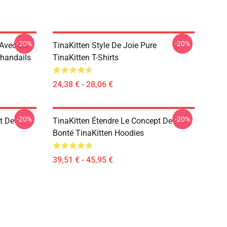
-20%
-20%
 Avec La
TinaKitten Style De Joie Pure
Chandails
TinaKitten T-Shirts
24,38 € - 28,06 €
-20%
-20%
t De
TinaKitten Étendre Le Concept De
Bonté TinaKitten Hoodies
39,51 € - 45,95 €