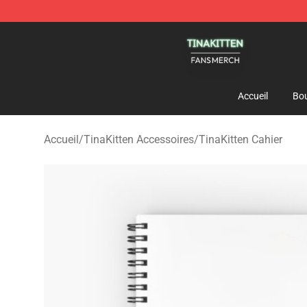
TinaKitten Shop - Official TinaKitten Merchandise Stor
Accueil
Bou
Accueil
/
TinaKitten Accessoires
/
TinaKitten Cahier