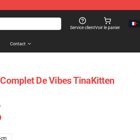
Service client
Voir le panier
Contact
e Complet De Vibes TinaKitten
)
4cm