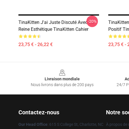
-20%
TinaKitten J'ai Juste Discuté Avec La
TinaKitte
Reine Esthétique TinaKitten Cahier
Positif Ti
23,75 € - 26,22 €
23,75 € - 
Footer
Livraison mondiale
Ac
Nous livrons dans plus de 200 pays
24/7 Pr
Contactez-nous
Notre so
Our Head Office
: 615 S College St, Charlotte, NC
À propos de