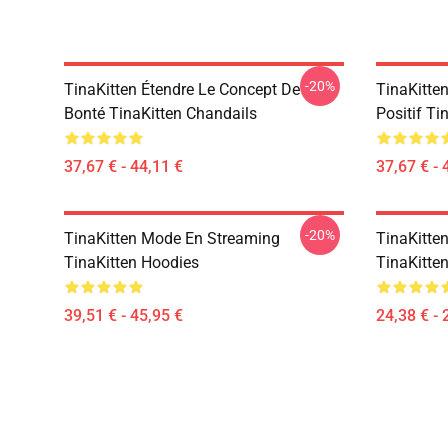
-20%
TinaKitten Étendre Le Concept De
TinaKitte
Bonté TinaKitten Chandails
Positif Ti
37,67 € - 44,11 €
37,67 € - 
-20%
TinaKitten Mode En Streaming
TinaKitten
TinaKitten Hoodies
TinaKitten
39,51 € - 45,95 €
24,38 € - 