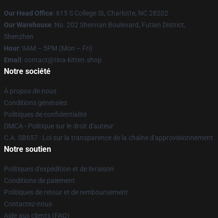
Our Head Office
: 615 S College St, Charlotte, NC 28202
Our Warehouse
: No. 202 Shennan Boulevard, Futian District,
Shenzhen
Hour
: 9AM – 5PM (Mon – Fri)
Email
: contact@tina-kitten.shop
Notre société
À propos de nous
Conditions générales
Politiques de confidentialité
DMCA - Politique sur le droit d'auteur
C.A. SB657 : Loi sur la transparence de la chaîne d'approvisionnement
Notre soutien
Politiques d'expédition et de livraison
Conditions de paiement
Politiques de retour et de remboursement
Contactez-nous
Aide aux clients (FAQ)