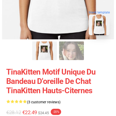
blank template
TinaKitten Motif Unique Du
Bandeau D'oreille De Chat
TinaKitten Hauts-Citernes
(3 customer reviews)
€28.12
€22.49
-20%
$24.45