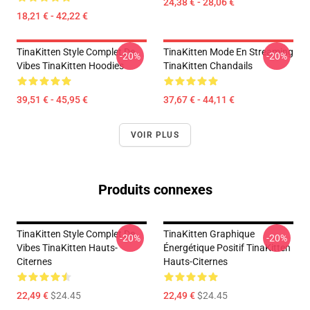
24,38 € - 28,06 €
18,21 € - 42,22 €
TinaKitten Style Complet De
TinaKitten Mode En Streaming
-20%
-20%
Vibes TinaKitten Hoodies
TinaKitten Chandails
39,51 € - 45,95 €
37,67 € - 44,11 €
VOIR PLUS
Produits connexes
TinaKitten Style Complet De
TinaKitten Graphique
-20%
-20%
Vibes TinaKitten Hauts-
Énergétique Positif TinaKitten
Citernes
Hauts-Citernes
22,49 €
$24.45
22,49 €
$24.45