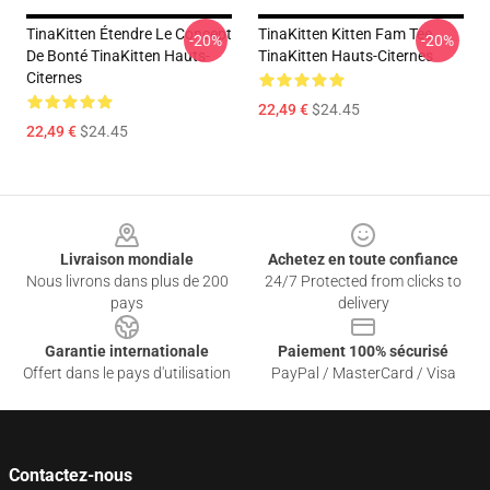
TinaKitten Étendre Le Concept
TinaKitten Kitten Fam Tee
-20%
-20%
De Bonté TinaKitten Hauts-
TinaKitten Hauts-Citernes
Citernes
22,49 €
$24.45
22,49 €
$24.45
Footer
Livraison mondiale
Achetez en toute confiance
Nous livrons dans plus de 200
24/7 Protected from clicks to
pays
delivery
Garantie internationale
Paiement 100% sécurisé
Offert dans le pays d'utilisation
PayPal / MasterCard / Visa
Contactez-nous