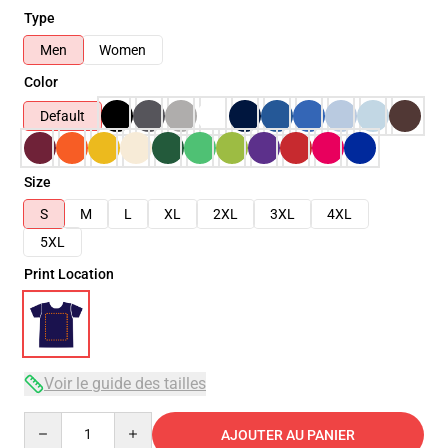
Type
Men
Women
Color
Default
Size
S
M
L
XL
2XL
3XL
4XL
5XL
Print Location
Voir le guide des tailles
Quantity
AJOUTER AU PANIER