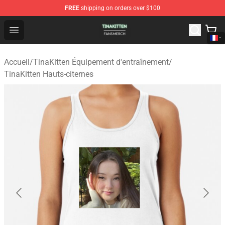
FREE
shipping on orders over $100
TinaKitten Shop - Official TinaKitten Merchandise Store
Open menu
Accueil
/
TinaKitten Équipement d'entraînement
/
TinaKitten Hauts-citernes