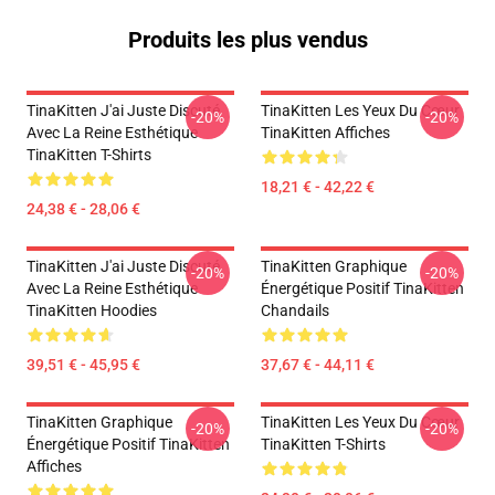
Produits les plus vendus
TinaKitten J'ai Juste Discuté
TinaKitten Les Yeux Du Cœur
-20%
-20%
Avec La Reine Esthétique
TinaKitten Affiches
TinaKitten T-Shirts
18,21 € - 42,22 €
24,38 € - 28,06 €
TinaKitten J'ai Juste Discuté
TinaKitten Graphique
-20%
-20%
Avec La Reine Esthétique
Énergétique Positif TinaKitten
TinaKitten Hoodies
Chandails
39,51 € - 45,95 €
37,67 € - 44,11 €
TinaKitten Graphique
TinaKitten Les Yeux Du Cœur
-20%
-20%
Énergétique Positif TinaKitten
TinaKitten T-Shirts
Affiches