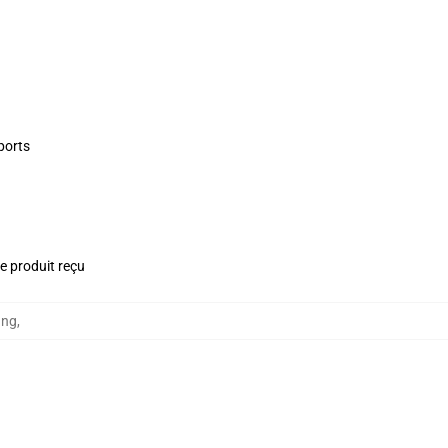
ports
le produit reçu
ung
,