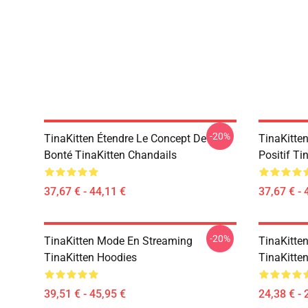
-20%
TinaKitten Étendre Le Concept De
TinaKitte
Bonté TinaKitten Chandails
Positif Ti
37,67 € - 44,11 €
37,67 € - 
-20%
TinaKitten Mode En Streaming
TinaKitten
TinaKitten Hoodies
TinaKitten
39,51 € - 45,95 €
24,38 € - 