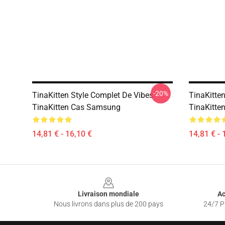
-20%
TinaKitten Style Complet De Vibes
TinaKitte
TinaKitten Cas Samsung
TinaKitte
14,81 € - 16,10 €
14,81 € - 
Footer
Livraison mondiale
Ac
Nous livrons dans plus de 200 pays
24/7 Pr