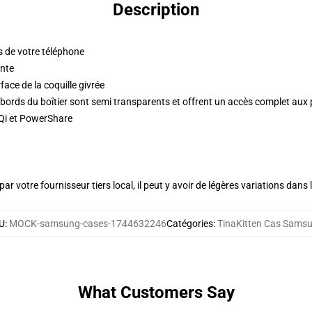
Description
ds de votre téléphone
inte
face de la coquille givrée
es bords du boîtier sont semi transparents et offrent un accès complet aux 
 Qi et PowerShare
ar votre fournisseur tiers local, il peut y avoir de légères variations dans 
U
:
MOCK-samsung-cases-1744632246
Catégories
:
TinaKitten Cas Sams
What Customers Say