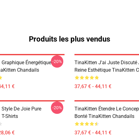
Produits les plus vendus
-20%
n Graphique Énergétique
TinaKitten J'ai Juste Discuté
naKitten Chandails
Reine Esthétique TinaKitten 
44,11 €
37,67 € - 44,11 €
-20%
 Style De Joie Pure
TinaKitten Étendre Le Concep
 T-Shirts
Bonté TinaKitten Chandails
28,06 €
37,67 € - 44,11 €