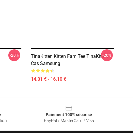
-20%
-20%
TinaKitten Kitten Fam Tee TinaKitten
Cas Samsung
14,81 € - 16,10 €
e
Paiement 100% sécurisé
tion
PayPal / MasterCard / Visa