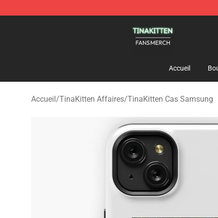
TinaKitten Shop - Official TinaKitten Merchandise Stor
Accueil
Bou
Accueil
/
TinaKitten Affaires
/
TinaKitten Cas Samsung