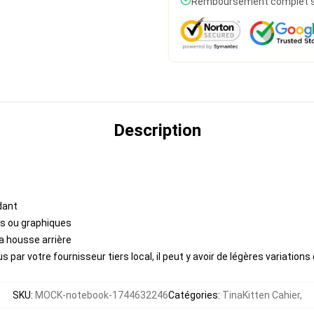
Remboursement complet si 
Description
dant
es ou graphiques
a housse arrière
 par votre fournisseur tiers local, il peut y avoir de légères variations
SKU
:
MOCK-notebook-1744632246
Catégories
:
TinaKitten Cahier
,