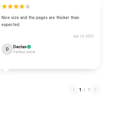
Nice size and the pages are thicker than
expected.
Apr 10, 2025
Declan
D
Verified owner
1
/
1