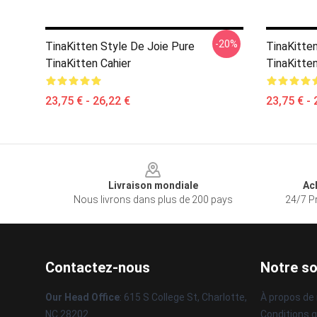
-20%
TinaKitten Style De Joie Pure
TinaKitte
TinaKitten Cahier
TinaKitten
23,75 € - 26,22 €
23,75 € - 
Footer
Livraison mondiale
Ac
Nous livrons dans plus de 200 pays
24/7 Pr
Contactez-nous
Notre so
Our Head Office
: 615 S College St, Charlotte,
À propos de
NC 28202
Conditions 