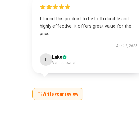
I found this product to be both durable and
highly effective; it offers great value for the
price.
Apr 11, 2025
Luke
L
Verified owner
Write your review