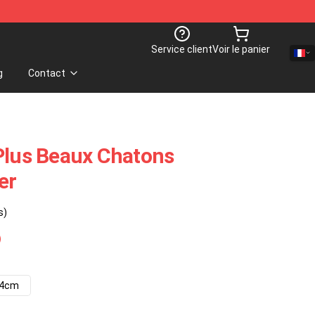
Service client
Voir le panier
g
Contact
Plus Beaux Chatons
er
s)
14cm