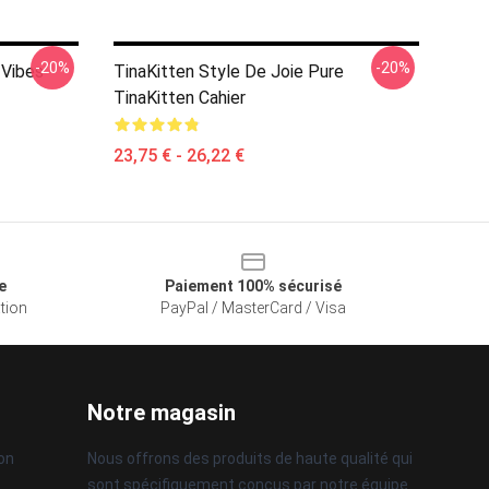
-20%
-20%
 Vibes
TinaKitten Style De Joie Pure
TinaKitten Cahier
23,75 € - 26,22 €
e
Paiement 100% sécurisé
ation
PayPal / MasterCard / Visa
Notre magasin
son
Nous offrons des produits de haute qualité qui
sont spécifiquement conçus par notre équipe