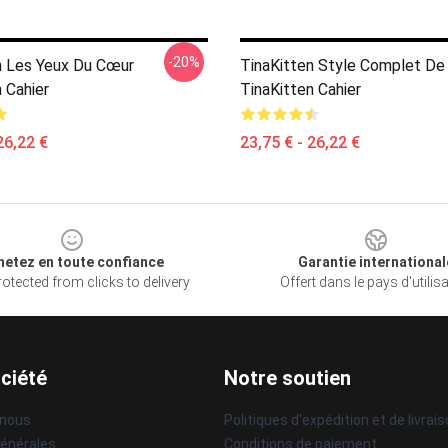
-20%
n Les Yeux Du Cœur
TinaKitten Style Complet De
 Cahier
TinaKitten Cahier
26,22 €
23,75 € - 26,22 €
hetez en toute confiance
Garantie international
otected from clicks to delivery
Offert dans le pays d'utilis
ciété
Notre soutien
 nous
Politiques d'expédition et de livrai
générales
Conditions de paiement