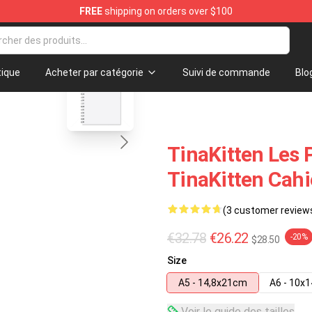
FREE
shipping on orders over $100
re
blank template
ique
Acheter par catégorie
Suivi de commande
Blo
TinaKitten Les 
TinaKitten Cahi
(3 customer review
€32.78
€26.22
-20%
$28.50
Size
A5 - 14,8x21cm
A6 - 10x
Voir le guide des tailles