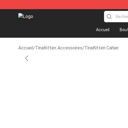
TinaKitten Shop - Official TinaKitten Merchandise Sto
Accueil
Bout
Accueil
/
TinaKitten Accessoires
/
TinaKitten Cahier