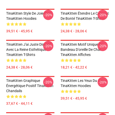
TinaKitten Style De Joie Pure
TinaKitten Étendre Le Concept
-20%
-20%
TinaKitten Hoodies
De Bonté TinaKitten T-Shirts
39,51 € - 45,95 €
24,38 € - 28,06 €
TinaKitten J'ai Juste Discuté
TinaKitten Motif Unique Du
-20%
-20%
Avec La Reine Esthétique
Bandeau D'oreille De Chat
TinaKitten T-Shirts
TinaKitten Affiches
24,38 € - 28,06 €
18,21 € - 42,22 €
TinaKitten Graphique
TinaKitten Les Yeux Du Cœur
-20%
-20%
Énergétique Positif TinaKitten
TinaKitten Hoodies
Chandails
39,51 € - 45,95 €
37,67 € - 44,11 €