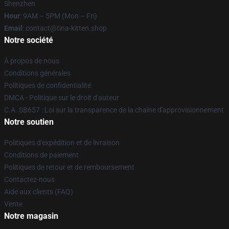
Shenzhen
Hour
: 9AM – 5PM (Mon – Fri)
Email
: contact@tina-kitten.shop
Notre société
À propos de nous
Conditions générales
Politiques de confidentialité
DMCA - Politique sur le droit d'auteur
C.A. SB657 : Loi sur la transparence de la chaîne d'approvisionnement
Notre soutien
Politiques d'expédition et de livraison
Conditions de paiement
Politiques de retour et de remboursement
Contactez-nous
Aide aux clients (FAQ)
Vente
Notre magasin