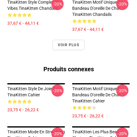
TinaKitten Style Complet De
TinaKitten Motif Unique Du
-20%
-20%
Vibes TinaKitten Chandails
Bandeau D'oreille De Chat
TinaKitten Chandails
37,67 € - 44,11 €
37,67 € - 44,11 €
VOIR PLUS
Produits connexes
TinaKitten Style De Joie Pure
TinaKitten Motif Unique Du
-20%
-20%
TinaKitten Cahier
Bandeau D'oreille De Chat
TinaKitten Cahier
23,75 € - 26,22 €
23,75 € - 26,22 €
TinaKitten Mode En Streaming
TinaKitten Les Plus Beaux
-20%
-20%