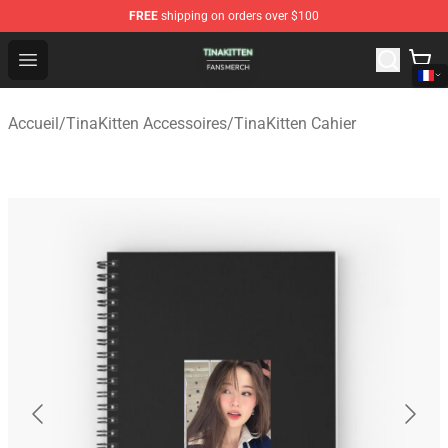
FREE
shipping on orders over $100
TinaKitten Shop - Official TinaKitten Merchandise Store
Open menu
Accueil
/
TinaKitten Accessoires
/
TinaKitten Cahier