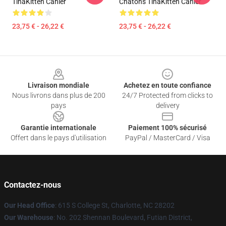
TinaKitten Cahier
Chatons TinaKitten Cahier
23,75 € - 26,22 €
23,75 € - 26,22 €
Footer
Livraison mondiale
Achetez en toute confiance
Nous livrons dans plus de 200
24/7 Protected from clicks to
pays
delivery
Garantie internationale
Paiement 100% sécurisé
Offert dans le pays d'utilisation
PayPal / MasterCard / Visa
Contactez-nous
Our Head Office
: 615 S College St, Charlotte, NC 28202
Our Warehouse
: No. 202 Shennan Boulevard, Futian District,