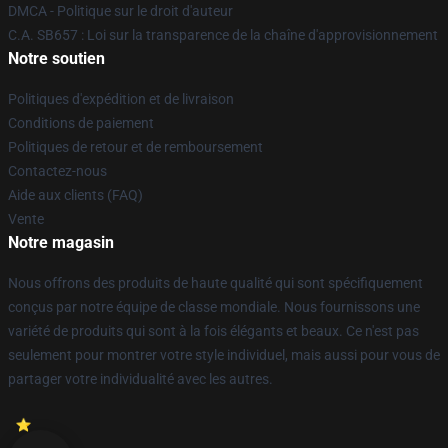
DMCA - Politique sur le droit d'auteur
C.A. SB657 : Loi sur la transparence de la chaîne d'approvisionnement
Notre soutien
Politiques d'expédition et de livraison
Conditions de paiement
Politiques de retour et de remboursement
Contactez-nous
Aide aux clients (FAQ)
Vente
Notre magasin
Nous offrons des produits de haute qualité qui sont spécifiquement
conçus par notre équipe de classe mondiale. Nous fournissons une
variété de produits qui sont à la fois élégants et beaux. Ce n'est pas
seulement pour montrer votre style individuel, mais aussi pour vous de
partager votre individualité avec les autres.