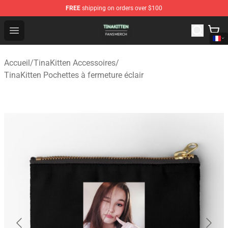
FREE
shipping on orders over $100
TinaKitten Shop - Official TinaKitten Merchandise Store
Open menu
Accueil
/
TinaKitten Accessoires
/
TinaKitten Pochettes à fermeture éclair