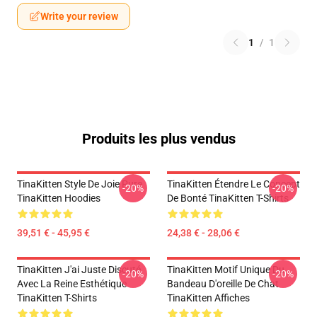
Write your review
1
/
1
Produits les plus vendus
TinaKitten Style De Joie Pure
TinaKitten Étendre Le Concept
-20%
-20%
TinaKitten Hoodies
De Bonté TinaKitten T-Shirts
39,51 € - 45,95 €
24,38 € - 28,06 €
TinaKitten J'ai Juste Discuté
TinaKitten Motif Unique Du
-20%
-20%
Avec La Reine Esthétique
Bandeau D'oreille De Chat
TinaKitten T-Shirts
TinaKitten Affiches