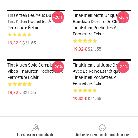
TinaKitten Les Yeux Du Cœur
TinaKitten Motif Unique Du
-20%
-20%
TinaKitten Pochettes À
Bandeau D'oreille De Chat
Fermeture Éclair
TinaKitten Pochettes À
Fermeture Éclair
19,82 €
$21.55
19,82 €
$21.55
TinaKitten Style Complet De
TinaKitten J'ai Juste Discuté
-20%
-20%
Vibes TinaKitten Pochettes À
Avec La Reine Esthétique
Fermeture Éclair
TinaKitten Pochettes À
Fermeture Éclair
19,82 €
$21.55
19,82 €
$21.55
Footer
Livraison mondiale
Achetez en toute confiance