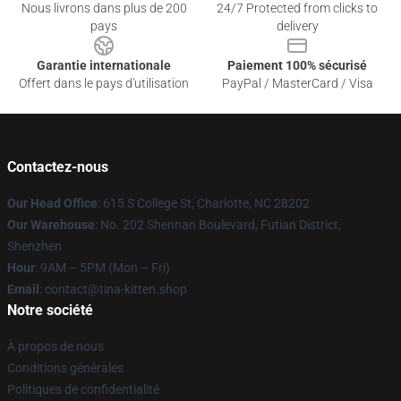
Nous livrons dans plus de 200
24/7 Protected from clicks to
pays
delivery
Garantie internationale
Paiement 100% sécurisé
Offert dans le pays d'utilisation
PayPal / MasterCard / Visa
Contactez-nous
Our Head Office
: 615 S College St, Charlotte, NC 28202
Our Warehouse
: No. 202 Shennan Boulevard, Futian District,
Shenzhen
Hour
: 9AM – 5PM (Mon – Fri)
Email
: contact@tina-kitten.shop
Notre société
À propos de nous
Conditions générales
Politiques de confidentialité