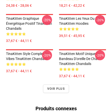
24,38 € - 28,06 €
18,21 € - 42,22 €
TinaKitten Graphique
TinaKitten Les Yeux Du Cœur
-20%
-20%
Énergétique Positif TinaKitten
TinaKitten Hoodies
Chandails
39,51 € - 45,95 €
37,67 € - 44,11 €
TinaKitten Style Complet De
TinaKitten Motif Unique Du
-20%
-20%
Vibes TinaKitten Chandails
Bandeau D'oreille De Chat
TinaKitten Chandails
37,67 € - 44,11 €
37,67 € - 44,11 €
VOIR PLUS
Produits connexes