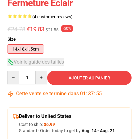
Fermeture Éclair
(4 customer reviews)
€24.78
€19.83
-20%
$21.55
Size
14x18x1.5cm
Voir le guide des tailles
Quantity
AJOUTER AU PANIER
Cette vente se termine dans
01
:
37
:
55
Deliver to United States
Cost to ship:
$6.99
Standard - Order today to get by
Aug. 14 - Aug. 21