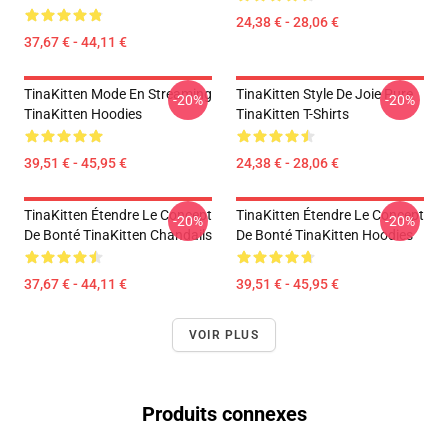
24,38 € - 28,06 €
37,67 € - 44,11 €
TinaKitten Mode En Streaming
TinaKitten Style De Joie Pure
-20%
-20%
TinaKitten Hoodies
TinaKitten T-Shirts
39,51 € - 45,95 €
24,38 € - 28,06 €
TinaKitten Étendre Le Concept
TinaKitten Étendre Le Concept
-20%
-20%
De Bonté TinaKitten Chandails
De Bonté TinaKitten Hoodies
37,67 € - 44,11 €
39,51 € - 45,95 €
VOIR PLUS
Produits connexes