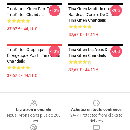
TinaKitten Kitten Fam Tee
TinaKitten Motif Unique Du
-20%
-20%
TinaKitten Chandails
Bandeau D'oreille De Chat
TinaKitten Chandails
37,67 € - 44,11 €
37,67 € - 44,11 €
TinaKitten Graphique
TinaKitten Les Yeux Du Cœur
-20%
-20%
Énergétique Positif TinaKitten
TinaKitten Chandails
Chandails
37,67 € - 44,11 €
37,67 € - 44,11 €
Footer
Livraison mondiale
Achetez en toute confiance
Nous livrons dans plus de 200
24/7 Protected from clicks to
pays
delivery