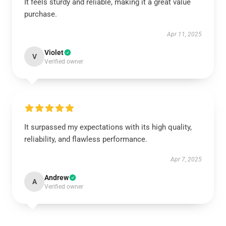
It feels sturdy and reliable, making it a great value
purchase.
Apr 11, 2025
Violet
V
Verified owner
It surpassed my expectations with its high quality,
reliability, and flawless performance.
Apr 7, 2025
Andrew
A
Verified owner