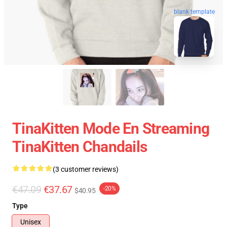
blank template
TinaKitten Mode En Streaming
TinaKitten Chandails
(3 customer reviews)
€47.09
€37.67
-20%
$40.95
Type
Unisex