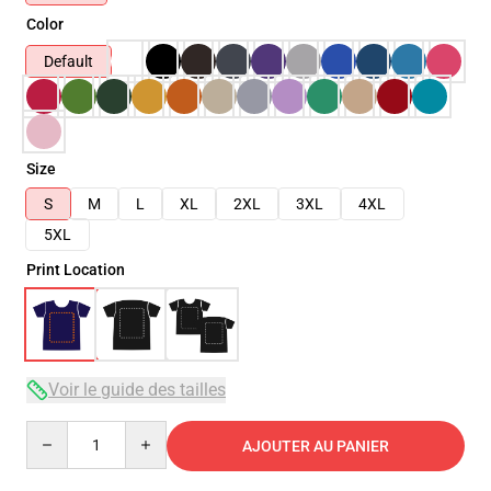
Color
Default
Size
S
M
L
XL
2XL
3XL
4XL
5XL
Print Location
Voir le guide des tailles
Quantity
AJOUTER AU PANIER