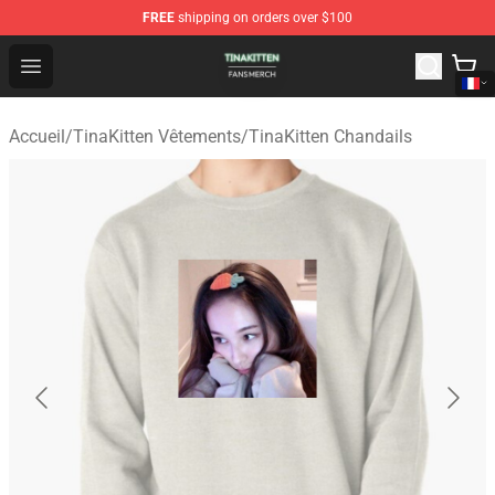
FREE
shipping on orders over $100
TinaKitten Shop - Official TinaKitten Merchandise Store
Open menu
Accueil
/
TinaKitten Vêtements
/
TinaKitten Chandails