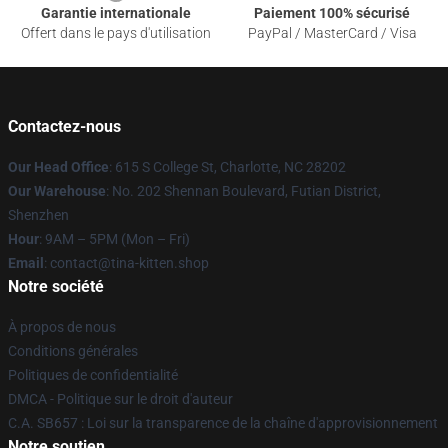
Garantie internationale
Paiement 100% sécurisé
Offert dans le pays d'utilisation
PayPal / MasterCard / Visa
Contactez-nous
Our Head Office
: 615 S College St, Charlotte, NC 28202
Our Warehouse
: No. 202 Shennan Boulevard, Futian District,
Shenzhen
Hour
: 9AM – 5PM (Mon – Fri)
Email
: contact@tina-kitten.shop
Notre société
À propos de nous
Conditions générales
Politiques de confidentialité
DMCA - Politique sur le droit d'auteur
C.A. SB657 : Loi sur la transparence de la chaîne d'approvisionnement
Notre soutien