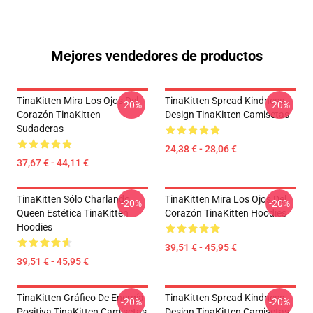
Mejores vendedores de productos
TinaKitten Mira Los Ojos Del
TinaKitten Spread Kindness
-20%
-20%
Corazón TinaKitten
Design TinaKitten Camisetas
Sudaderas
24,38 € - 28,06 €
37,67 € - 44,11 €
TinaKitten Sólo Charlando
TinaKitten Mira Los Ojos Del
-20%
-20%
Queen Estética TinaKitten
Corazón TinaKitten Hoodies
Hoodies
39,51 € - 45,95 €
39,51 € - 45,95 €
TinaKitten Gráfico De Energía
TinaKitten Spread Kindness
-20%
-20%
Positiva TinaKitten Camisetas
Design TinaKitten Camisetas