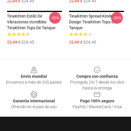
22,49 €
$24.45
22,49 €
$24.45
TinaKitten Estilo De
TinaKitten Spread Kindness
-20%
-20%
Vibraciones Increíbles
Design TinaKitten Tops De
TinaKitten Tops De Tanque
Tanque
22,49 €
$24.45
22,49 €
$24.45
Footer
Envío mundial
Compra con confianza
Enviamos a más de 200 países
Protegido 24/7 desde los clics
hasta la entrega
Garantía internacional
Pago 100% seguro
Ofrecido en el país de uso
PayPal / MasterCard / Visa