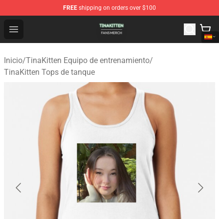
FREE
shipping on orders over $100
TinaKitten Shop - Official TinaKitten Merchandise Store
Open menu
Inicio
/
TinaKitten Equipo de entrenamiento
/
TinaKitten Tops de tanque