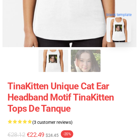
blank template
TinaKitten Unique Cat Ear
Headband Motif TinaKitten
Tops De Tanque
(3 customer reviews)
€28.12
€22.49
-20%
$24.45