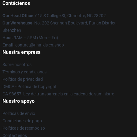
Contáctenos
Our Head Office
: 615 S College St, Charlotte, NC 28202
Our Warehouse
: No. 202 Shennan Boulevard, Futian District,
Shenzhen
Hour
: 9AM – 5PM (Mon – Fri)
Email
: contact@tina-kitten.shop
Nuestra empresa
Sobre nosotros
Términos y condiciones
Política de privacidad
DMCA - Política de Copyright
CA SB657: Ley de transparencia en la cadena de suministro
Nuestro apoyo
Políticas de envío
Condiciones de pago
Políticas de reembolso
Contáctenos