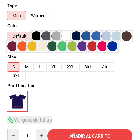
Type
Men
Women
Color
Default
Size
S
M
L
XL
2XL
3XL
4XL
5XL
Print Location
Ver guía de tallas
Quantity
AÑADIR AL CARRITO