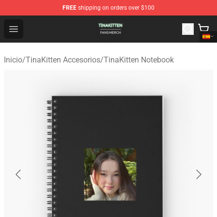
FREE
shipping on orders over $100
TinaKitten Shop - Official TinaKitten Merchandise Store
Open menu
Inicio
/
TinaKitten Accesorios
/
TinaKitten Notebook