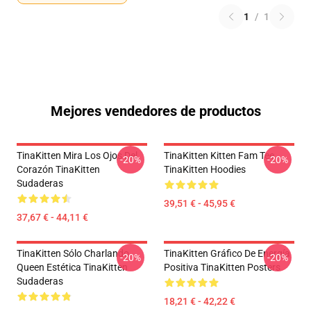
1
/
1
Mejores vendedores de productos
TinaKitten Mira Los Ojos Del
TinaKitten Kitten Fam Tee
-20%
-20%
Corazón TinaKitten
TinaKitten Hoodies
Sudaderas
39,51 € - 45,95 €
37,67 € - 44,11 €
TinaKitten Sólo Charlando
TinaKitten Gráfico De Energía
-20%
-20%
Queen Estética TinaKitten
Positiva TinaKitten Posters
Sudaderas
18,21 € - 42,22 €