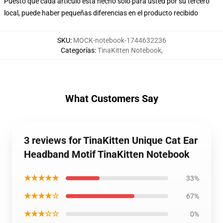
Puesto que cada artículo está hecho sólo para usted por su tercero
local, puede haber pequeñas diferencias en el producto recibido
SKU
:
MOCK-notebook-1744632236
Categorías
:
TinaKitten Notebook
,
What Customers Say
3 reviews for TinaKitten Unique Cat Ear
Headband Motif TinaKitten Notebook
★★★★★
33%
★★★★☆
67%
★★★☆☆
0%