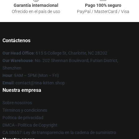
Garantía internacional
Pago 100% seguro
Ofrecido en el país de uso
PayPal / MasterCard / Visa
Contáctenos
Our Head Office
: 615 S College St, Charlotte, NC 28202
Our Warehouse
: No. 202 Shennan Boulevard, Futian District,
Shenzhen
Hour
: 9AM – 5PM (Mon – Fri)
Email
: contact@tina-kitten.shop
Nuestra empresa
Sobre nosotros
Términos y condiciones
Política de privacidad
DMCA - Política de Copyright
CA SB657: Ley de transparencia en la cadena de suministro