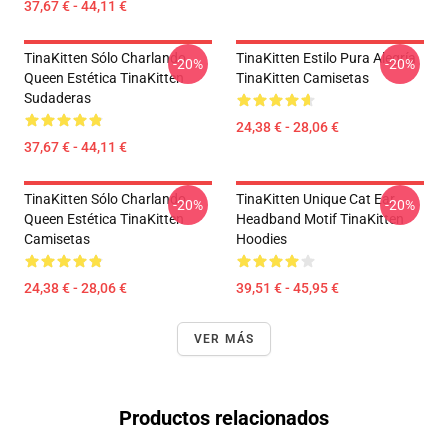
37,67 € - 44,11 €
TinaKitten Sólo Charlando
TinaKitten Estilo Pura Alegría
-20%
-20%
Queen Estética TinaKitten
TinaKitten Camisetas
Sudaderas
24,38 € - 28,06 €
37,67 € - 44,11 €
TinaKitten Sólo Charlando
TinaKitten Unique Cat Ear
-20%
-20%
Queen Estética TinaKitten
Headband Motif TinaKitten
Camisetas
Hoodies
24,38 € - 28,06 €
39,51 € - 45,95 €
VER MÁS
Productos relacionados