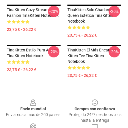
TinaKitten Cozy Stream
TinaKitten Sólo Charlando
-20%
-20%
Fashion TinaKitten Notebook
Queen Estética TinaKitten
Notebook
23,75 € - 26,22 €
23,75 € - 26,22 €
TinaKitten Estilo Pura Alegría
TinaKitten El Más Encantador
-20%
-20%
TinaKitten Notebook
Kitten Tee TinaKitten
Notebook
23,75 € - 26,22 €
23,75 € - 26,22 €
Footer
Envío mundial
Compra con confianza
Enviamos a más de 200 países
Protegido 24/7 desde los clics
hasta la entrega