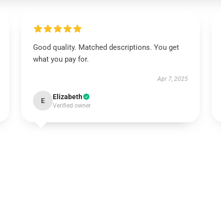
Good quality. Matched descriptions. You get
what you pay for.
Apr 7, 2025
Elizabeth
E
Verified owner