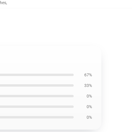
ches
,
67%
33%
0%
0%
0%