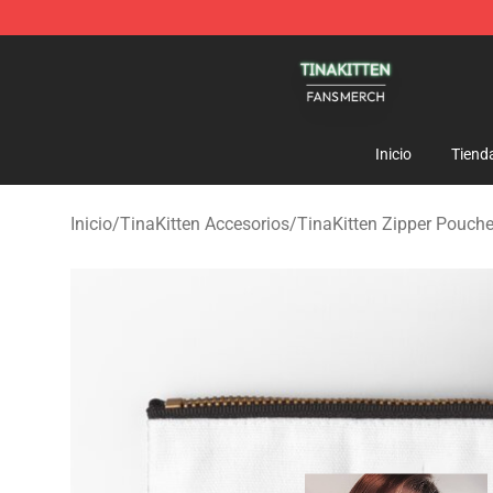
TinaKitten Shop - Official TinaKitten Merchandise Stor
Inicio
Tiend
Inicio
/
TinaKitten Accesorios
/
TinaKitten Zipper Pouch