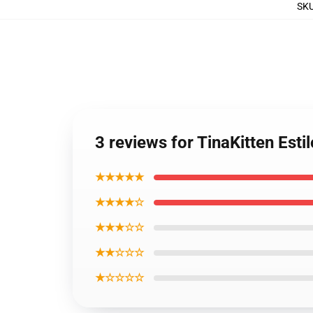
SK
3 reviews for TinaKitten Esti
★★★★★
★★★★☆
★★★☆☆
★★☆☆☆
★☆☆☆☆