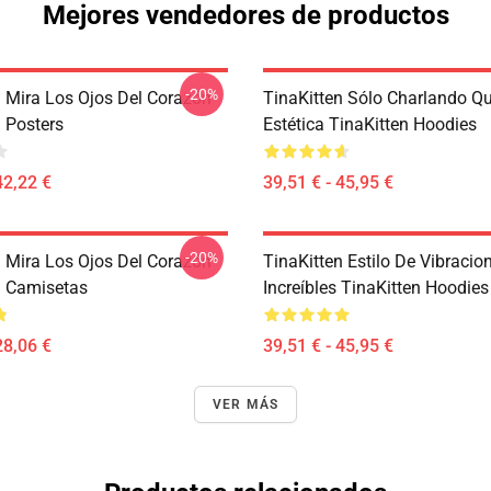
Mejores vendedores de productos
-20%
n Mira Los Ojos Del Corazón
TinaKitten Sólo Charlando Q
n Posters
Estética TinaKitten Hoodies
42,22 €
39,51 € - 45,95 €
-20%
n Mira Los Ojos Del Corazón
TinaKitten Estilo De Vibracio
n Camisetas
Increíbles TinaKitten Hoodies
28,06 €
39,51 € - 45,95 €
VER MÁS