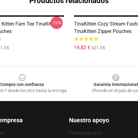
Productos relacionados
-20%
n Kitten Fam Tee TinaKitten
TinaKitten Cozy Stream Fash
uches
TinaKitten Zipper Pouches
19,82 €
1.55
$21.55
Compra con confianza
Garantía internacional
4/7 desde los clics hasta la entrega
Ofrecido en el país de us
 empresa
Nuestro apoyo
ros
Políticas de envío