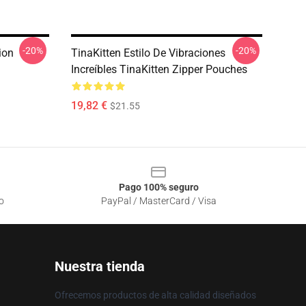
-20%
-20%
ion
TinaKitten Estilo De Vibraciones
Increíbles TinaKitten Zipper Pouches
19,82 €
$21.55
Pago 100% seguro
o
PayPal / MasterCard / Visa
Nuestra tienda
Ofrecemos productos de alta calidad diseñados