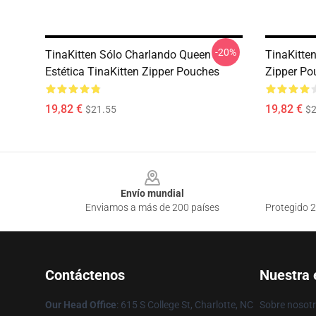
-20%
TinaKitten Sólo Charlando Queen
TinaKitte
Estética TinaKitten Zipper Pouches
Zipper Po
19,82 €
19,82 €
$21.55
$2
Footer
Envío mundial
Enviamos a más de 200 países
Protegido 2
Contáctenos
Nuestra
Our Head Office
: 615 S College St, Charlotte, NC
Sobre nosot