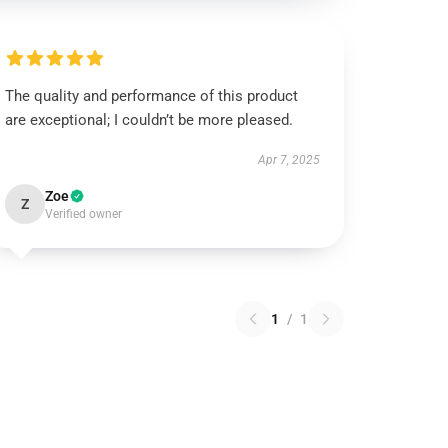
The quality and performance of this product
are exceptional; I couldn’t be more pleased.
Apr 7, 2025
Zoe
Z
Verified owner
1
/
1