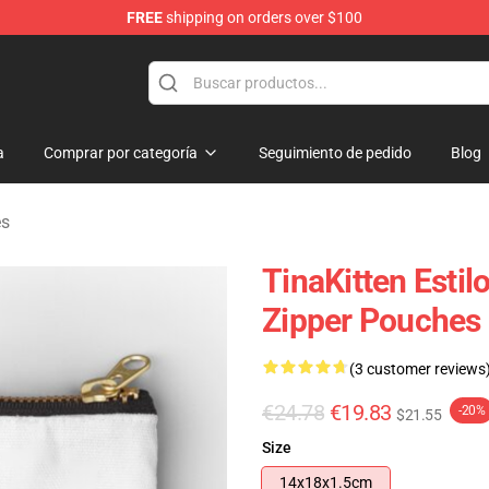
FREE
shipping on orders over $100
e
a
Comprar por categoría
Seguimiento de pedido
Blog
es
TinaKitten Estil
Zipper Pouches
(3 customer reviews
€24.78
€19.83
-20%
$21.55
Size
14x18x1.5cm