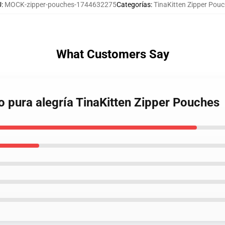
U
:
MOCK-zipper-pouches-1744632275
Categorías
:
TinaKitten Zipper Pou
What Customers Say
lo pura alegría TinaKitten Zipper Pouches