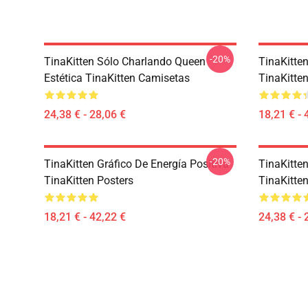
-20%
TinaKitten Sólo Charlando Queen
TinaKitte
Estética TinaKitten Camisetas
TinaKitte
24,38 € - 28,06 €
18,21 € - 
-20%
TinaKitten Gráfico De Energía Positiva
TinaKitte
TinaKitten Posters
TinaKitte
18,21 € - 42,22 €
24,38 € - 