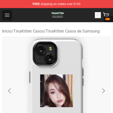
FREE
shipping on orders over $100
TinaKitten Shop - Official TinaKitten Merchandise Store
Open menu
Inicio
/
TinaKitten Casos
/
TinaKitten Casos de Samsung