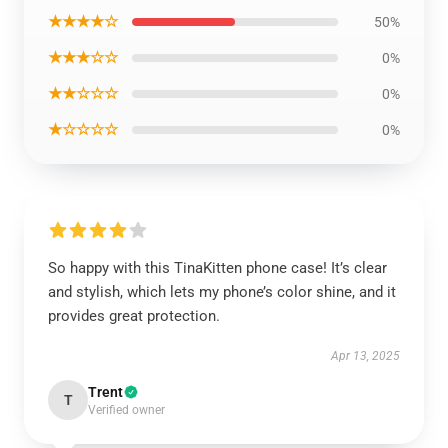
★★★★☆
50%
★★★☆☆
0%
★★☆☆☆
0%
★☆☆☆☆
0%
So happy with this TinaKitten phone case! It’s clear
and stylish, which lets my phone’s color shine, and it
provides great protection.
Apr 13, 2025
Trent
T
Verified owner