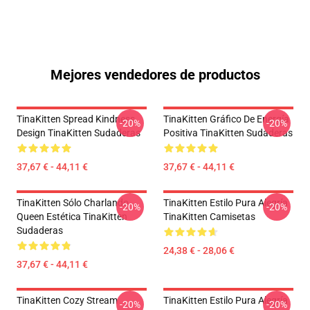
Mejores vendedores de productos
TinaKitten Spread Kindness
TinaKitten Gráfico De Energía
-20%
-20%
Design TinaKitten Sudaderas
Positiva TinaKitten Sudaderas
37,67 € - 44,11 €
37,67 € - 44,11 €
TinaKitten Sólo Charlando
TinaKitten Estilo Pura Alegría
-20%
-20%
Queen Estética TinaKitten
TinaKitten Camisetas
Sudaderas
24,38 € - 28,06 €
37,67 € - 44,11 €
TinaKitten Cozy Stream
TinaKitten Estilo Pura Alegría
-20%
-20%