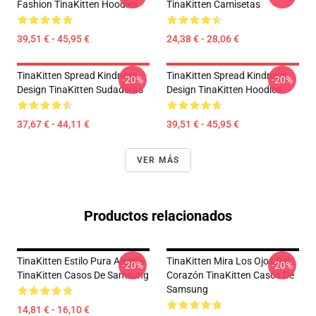
Fashion TinaKitten Hoodies
TinaKitten Camisetas
39,51 € - 45,95 €
24,38 € - 28,06 €
TinaKitten Spread Kindness
TinaKitten Spread Kindness
-20%
-20%
Design TinaKitten Sudaderas
Design TinaKitten Hoodies
37,67 € - 44,11 €
39,51 € - 45,95 €
VER MÁS
Productos relacionados
TinaKitten Estilo Pura Alegría
TinaKitten Mira Los Ojos Del
-20%
-20%
TinaKitten Casos De Samsung
Corazón TinaKitten Casos De
Samsung
14,81 € - 16,10 €