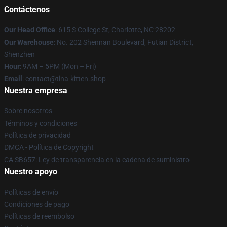
Contáctenos
Our Head Office
: 615 S College St, Charlotte, NC 28202
Our Warehouse
: No. 202 Shennan Boulevard, Futian District,
Shenzhen
Hour
: 9AM – 5PM (Mon – Fri)
Email
: contact@tina-kitten.shop
Nuestra empresa
Sobre nosotros
Términos y condiciones
Política de privacidad
DMCA - Política de Copyright
CA SB657: Ley de transparencia en la cadena de suministro
Nuestro apoyo
Políticas de envío
Condiciones de pago
Políticas de reembolso