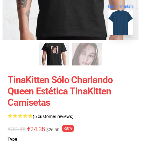
blank template
TinaKitten Sólo Charlando
Queen Estética TinaKitten
Camisetas
(5 customer reviews)
€30.48
€24.38
-20%
$26.50
Type