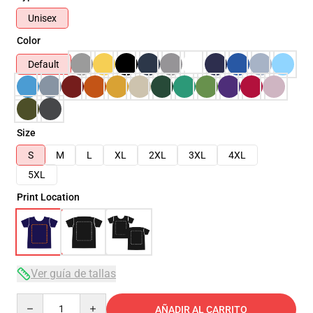
Unisex
Color
Default
Size
S
M
L
XL
2XL
3XL
4XL
5XL
Print Location
Ver guía de tallas
Quantity
AÑADIR AL CARRITO