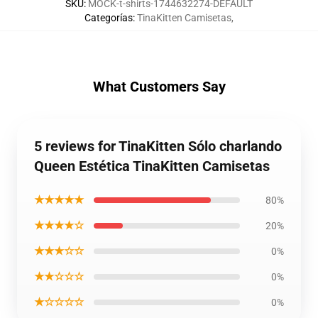
SKU
:
MOCK-t-shirts-1744632274-DEFAULT
Categorías
:
TinaKitten Camisetas
,
What Customers Say
5 reviews for TinaKitten Sólo charlando
Queen Estética TinaKitten Camisetas
★★★★★
80%
★★★★☆
20%
★★★☆☆
0%
★★☆☆☆
0%
★☆☆☆☆
0%