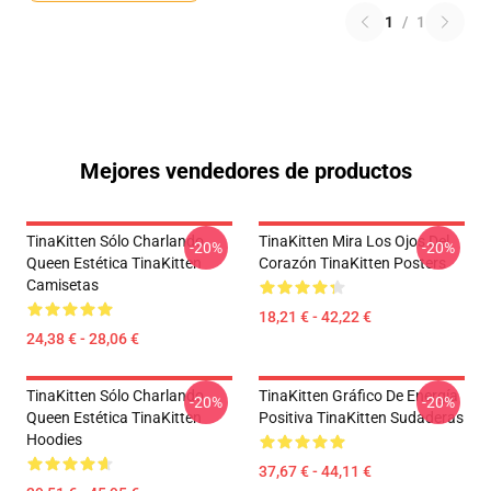
1
/
1
Mejores vendedores de productos
TinaKitten Sólo Charlando
TinaKitten Mira Los Ojos Del
-20%
-20%
Queen Estética TinaKitten
Corazón TinaKitten Posters
Camisetas
18,21 € - 42,22 €
24,38 € - 28,06 €
TinaKitten Sólo Charlando
TinaKitten Gráfico De Energía
-20%
-20%
Queen Estética TinaKitten
Positiva TinaKitten Sudaderas
Hoodies
37,67 € - 44,11 €