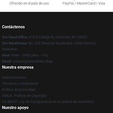
Ofrecido en el país de uso
PayPal / MasterCard / Visa
Contáctenos
Our Head Office
: 615 S College St, Charlotte, NC 28202
Our Warehouse
: No. 202 Shennan Boulevard, Futian District,
Shenzhen
Hour
: 9AM – 5PM (Mon – Fri)
Email
: contact@tina-kitten.shop
Nuestra empresa
Sobre nosotros
Términos y condiciones
Política de privacidad
DMCA - Política de Copyright
CA SB657: Ley de transparencia en la cadena de suministro
Nuestro apoyo