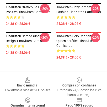
TinaKitten Gráfico De Energía
TinaKitten Cozy Stream
-20%
-20%
Positiva TinaKitten Camisetas
Fashion TinaKitten Camisetas
24,38 € - 28,06 €
24,38 € - 28,06 €
TinaKitten Spread Kindness
TinaKitten Sólo Charlando
-20%
-20%
Design TinaKitten Camisetas
Queen Estética TinaKitten
Camisetas
24,38 € - 28,06 €
24,38 € - 28,06 €
Footer
Envío mundial
Compra con confianza
Enviamos a más de 200 países
Protegido 24/7 desde los clics
hasta la entrega
Garantía internacional
Pago 100% seguro