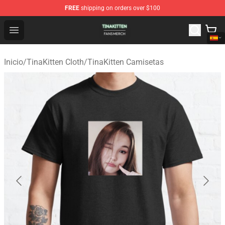
FREE
shipping on orders over $100
TinaKitten Shop - Official TinaKitten Merchandise Store
Open menu
Inicio
/
TinaKitten Cloth
/
TinaKitten Camisetas