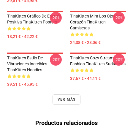
39,51 € - 45,95 €
TinaKitten Gráfico De Energía
TinaKitten Mira Los Ojos Del
-20%
-20%
Positiva TinaKitten Posters
Corazón TinaKitten
Camisetas
18,21 € - 42,22 €
24,38 € - 28,06 €
TinaKitten Estilo De
TinaKitten Cozy Stream
-20%
-20%
Vibraciones Increíbles
Fashion TinaKitten Sudaderas
TinaKitten Hoodies
37,67 € - 44,11 €
39,51 € - 45,95 €
VER MÁS
Productos relacionados