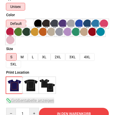
Unisex
Color
Default
Size
S
M
L
XL
2XL
3XL
4XL
5XL
Print Location
Größentabelle anzeigen
Quantity
IN DEN WARENKORB