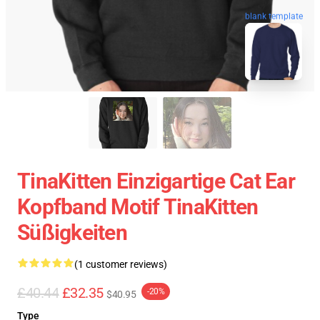
blank template
TinaKitten Einzigartige Cat Ear
Kopfband Motif TinaKitten
Süßigkeiten
(1 customer reviews)
£40.44
£32.35
-20%
$40.95
Type