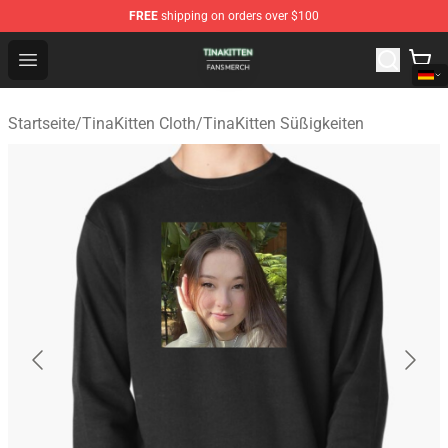
FREE
shipping on orders over $100
TinaKitten Shop - Official TinaKitten Merchandise Store
Open menu
Startseite
/
TinaKitten Cloth
/
TinaKitten Süßigkeiten