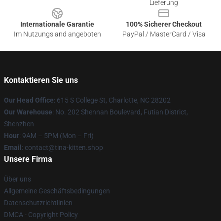
Lieferung
Internationale Garantie
100% Sicherer Checkout
Im Nutzungsland angeboten
PayPal / MasterCard / Visa
Kontaktieren Sie uns
Our Head Office
: 615 S College St, Charlotte, NC 28202
Our Warehouse
: No. 202 Shennan Boulevard, Futian District,
Shenzhen
Hour
: 9AM – 5PM (Mon – Fri)
Email
: contact@tina-kitten.shop
Unsere Firma
Über uns
Allgemeine Geschäftsbedingungen
Datenschutzrichtlinien
DMCA - Copyright Policy