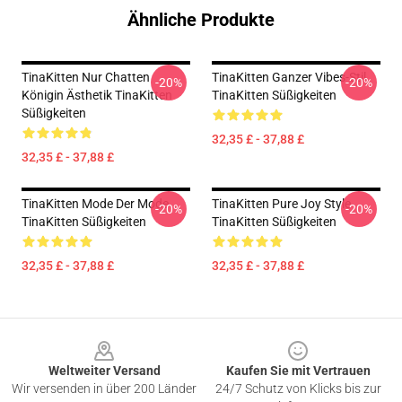
Ähnliche Produkte
TinaKitten Nur Chatten
TinaKitten Ganzer Vibes-Stil
-20%
-20%
Königin Ästhetik TinaKitten
TinaKitten Süßigkeiten
Süßigkeiten
32,35 £ - 37,88 £
32,35 £ - 37,88 £
TinaKitten Mode Der Mode
TinaKitten Pure Joy Style
-20%
-20%
TinaKitten Süßigkeiten
TinaKitten Süßigkeiten
32,35 £ - 37,88 £
32,35 £ - 37,88 £
Footer
Weltweiter Versand
Kaufen Sie mit Vertrauen
Wir versenden in über 200 Länder
24/7 Schutz von Klicks bis zur