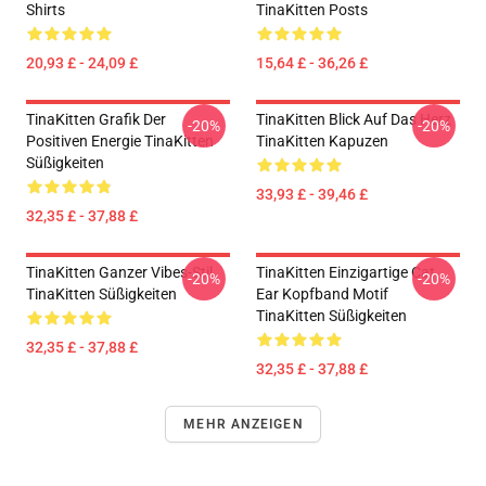
Shirts
TinaKitten Posts
20,93 £ - 24,09 £
15,64 £ - 36,26 £
TinaKitten Grafik Der
TinaKitten Blick Auf Das Herz
-20%
-20%
Positiven Energie TinaKitten
TinaKitten Kapuzen
Süßigkeiten
33,93 £ - 39,46 £
32,35 £ - 37,88 £
TinaKitten Ganzer Vibes-Stil
TinaKitten Einzigartige Cat
-20%
-20%
TinaKitten Süßigkeiten
Ear Kopfband Motif
TinaKitten Süßigkeiten
32,35 £ - 37,88 £
32,35 £ - 37,88 £
MEHR ANZEIGEN