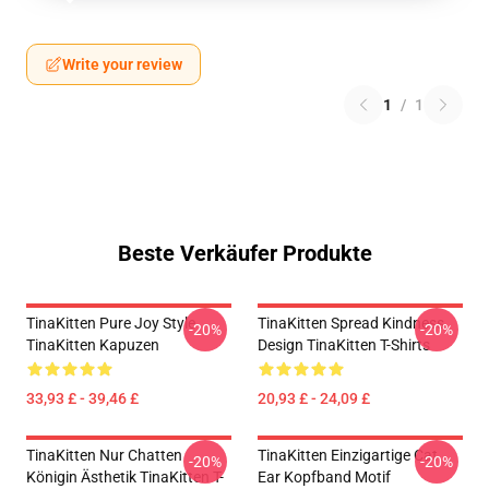
Write your review
1
/
1
Beste Verkäufer Produkte
TinaKitten Pure Joy Style
TinaKitten Spread Kindness
-20%
-20%
TinaKitten Kapuzen
Design TinaKitten T-Shirts
33,93 £ - 39,46 £
20,93 £ - 24,09 £
TinaKitten Nur Chatten
TinaKitten Einzigartige Cat
-20%
-20%
Königin Ästhetik TinaKitten T-
Ear Kopfband Motif